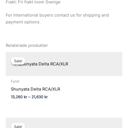
Frakt: Fri frakt inom Sverige
For international buyers contact us for shipping and
payment options.
Relaterade produkter
Sale!
Sale!
Fynd
Shunyata Delta RCA/XLR
13,260
kr
–
21,630
kr
Sale!
Sale!