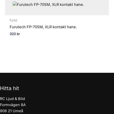
Fynd
Furutech FP-705M, XLR kontakt hane.
320
kr
Hitta hit
RC Ljud & Bild
Formvägen 8A
906 21 Umeå