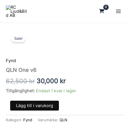
Hoppa
till
innehåll
Det
Det
Prisintervall:
QLN
Det
Det
ursprungliga
nuvarande
13,260 kr
One
Sale!
priset
priset
till
v6
ursprungliga
nuvarande
var:
är:
21,630 kr
mängd
6,600 kr.
3,960 kr.
priset
priset
Fynd
var:
är:
QLN One v6
62,500 kr.
30,000 kr.
62,500
kr
30,000
kr
Tillgänglighet:
Endast 1 kvar i lager
Lägg till i varukorg
Kategori:
Fynd
Varumärke:
QLN