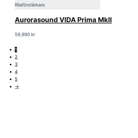
Riiaförstärkare
Aurorasound VIDA Prima MkII
59,990
kr
1
2
3
4
5
→