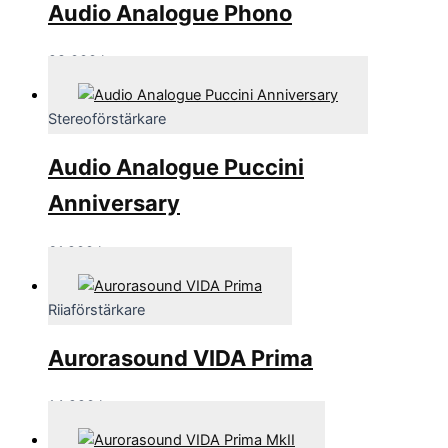
Audio Analogue Phono
28,000
kr
Stereoförstärkare
Audio Analogue Puccini
Anniversary
61,900
kr
Riiaförstärkare
Aurorasound VIDA Prima
14,990
kr