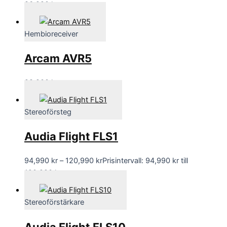
86,990
kr
Hembioreceiver
Arcam AVR5
28,900
kr
Stereoförsteg
Audia Flight FLS1
94,990
kr
–
120,990
kr
Prisintervall: 94,990 kr till
120,990 kr
Stereoförstärkare
Audia Flight FLS10