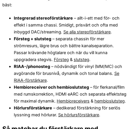
bäst:
Integrerad stereoförstärkare
– allt-i-ett med för- och
effekt i samma chassi. Smidigt, prisvärt och ofta med
inbyggd DAC/streaming.
Se alla stereoförstärkare
.
Försteg + slutsteg
– separata chassin för mer
strömresurs, lägre brus och bättre kanalseparation.
Passar krävande högtalare och när du vill kunna
uppgradera stegvis.
Försteg
&
slutsteg
.
RIAA-/phonosteg
– nödvändigt för vinyl (MM/MC) och
avgörande för brusnivå, dynamik och tonal balans.
Se
RIAA-förstärkare
.
Hembioreceiver och hembioslutsteg
– för flerkanal/film
med rumskorrektion, HDMI eARC och separata effektsteg
för maximal dynamik.
Hembioreceivers
&
hembioslutsteg
.
Hörlursförstärkare
– dedikerad förstärkning för seriös
lyssning med hörlurar.
Se hörlursförstärkare
.
Så matchar du förstärkare med