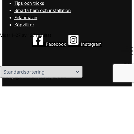
Tips och tricks
Smarta hem och installation
Felanmälan
Köpvillkor
Visar 1–27 av 127 resultat
Facebook
Instagram
Filter
Copyright © 2026 RC Ljud&Bild AB
Produktkategorier
Försteg