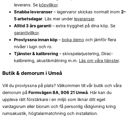
leverans. Se
köpvillkor
.
Snabba leveranser
– lagervaror skickas normalt inom
2–
5 arbetsdagar
. Läs mer under
leveranser
.
Alltid 3 års garanti
– extra trygghet på dina köp. Se
garantivillkor
.
Provlyssna innan köp
–
boka demo
och jämför flera
nivåer i lugn och ro.
Tjänster & kalibrering
– skivspelarjustering, Dirac-
kalibrering, akustikmätning m.m.
Läs om våra tjänster
.
Butik & demorum i Umeå
Vill du provlyssna på plats? Välkommen till vår butik och våra
demorum på
Formvägen 8A, 906 21 Umeå
. Här kan du
uppleva rätt förstärkare i en miljö som liknar ditt eget
vardagsrum eller biorum och få personlig rådgivning kring
rumsakustik, högtalarmatchning och installation.