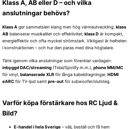
Klass A, AB eller D – och vilka
anslutningar behövs?
Klass A
ger sammetslen klang men hög värmeutveckling;
klass
AB
balanserar musikalitet och effektivitet;
klass D
är kompakt,
energieffektiv och ofta mycket strömstark. Viktigast är helheten
i konstruktionen – och hur den paras med dina högtalare.
Tänk igenom vilka anslutningar som förenklar vardagen:
inbyggd DAC/streaming
(Tidal/Spotify m.m.),
phono MM/MC
för vinyl,
balanserade XLR
för långa kabeldragningar,
HDMI
eARC
för TV-ljud samt
pre-out
för subwoofer/slutsteg.
Varför köpa förstärkare hos RC Ljud &
Bild?
E-handel i hela Sverige
– välj, beställ och få hem