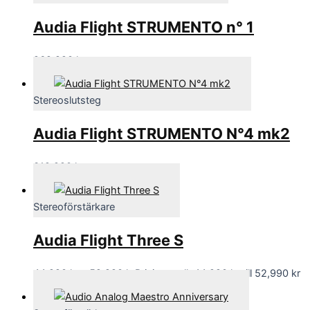
Audia Flight STRUMENTO n° 1
269,990
kr
Stereoslutsteg
Audia Flight STRUMENTO N°4 mk2
319,990
kr
Stereoförstärkare
Audia Flight Three S
44,990
kr
–
52,990
kr
Prisintervall: 44,990 kr till 52,990 kr