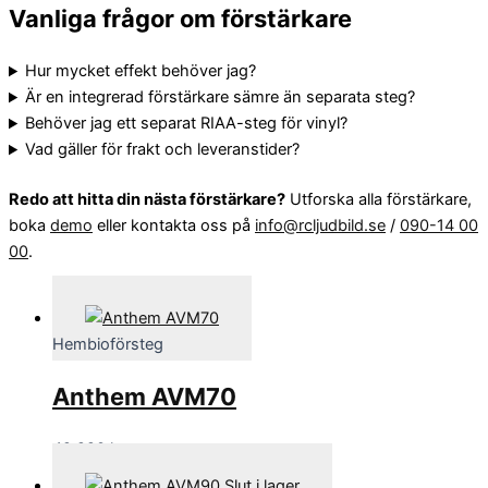
Vanliga frågor om förstärkare
Hur mycket effekt behöver jag?
Är en integrerad förstärkare sämre än separata steg?
Behöver jag ett separat RIAA-steg för vinyl?
Vad gäller för frakt och leveranstider?
Redo att hitta din nästa förstärkare?
Utforska alla förstärkare,
boka
demo
eller kontakta oss på
info@rcljudbild.se
/
090-14 00
00
.
Hembioförsteg
Anthem AVM70
49,990
kr
Slut i lager