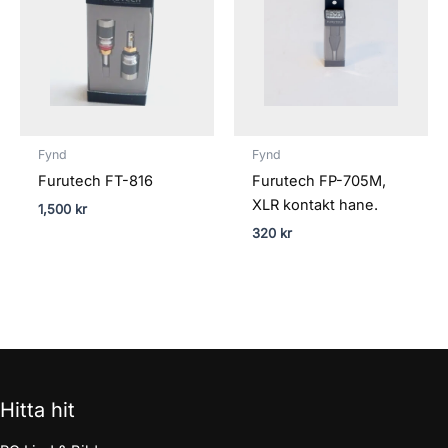
Fynd
Fynd
Furutech FT-816
Furutech FP-705M,
XLR kontakt hane.
1,500
kr
320
kr
Hitta hit