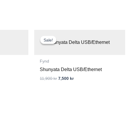
Det
Det
ursprungliga
nuvarande
Sale!
Sale!
priset
priset
var:
är:
11,900 kr.
7,500 kr.
Fynd
Shunyata Delta USB/Ethernet
11,900
kr
7,500
kr