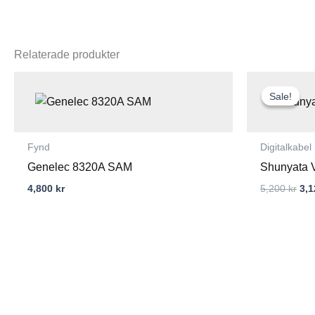
Relaterade produkter
De
urs
Sale!
Sale!
pri
var
5,2
Fynd
Digitalkabel
Genelec 8320A SAM
Shunyata 
4,800
kr
5,200
kr
3,