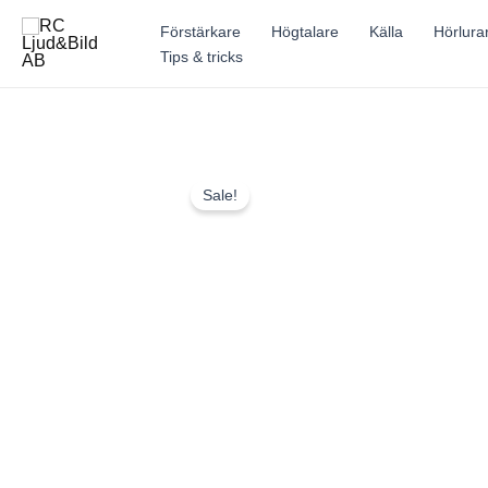
Hoppa
Förstärkare
Högtalare
Källa
Hörlura
till
Tips & tricks
innehåll
Sale!