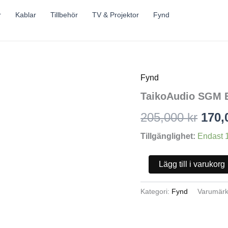
r
Kablar
Tillbehör
TV & Projektor
Fynd
Fynd
TaikoAudio
Det
SGM
TaikoAudio SGM 
Extreme
ursp
mängd
205,000
kr
170,
pris
Tillgänglighet:
Endast 1
var:
205,
Lägg till i varukorg
Kategori:
Fynd
Varumär