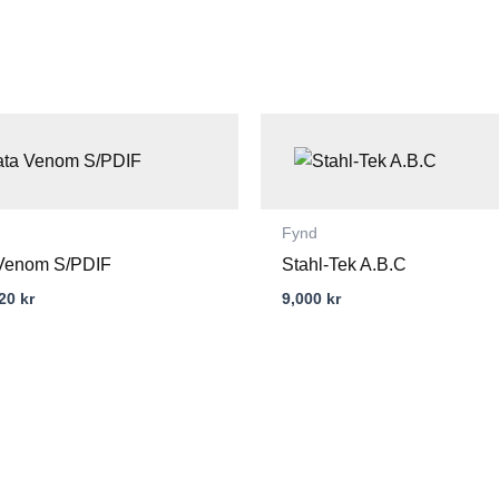
t
Det
prungliga
nuvarande
set
priset
:
är:
00 kr.
3,120 kr.
Fynd
Venom S/PDIF
Stahl-Tek A.B.C
120
kr
9,000
kr