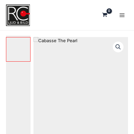
Hoppa
till
innehåll
Cabasse
The
Pearl
mängd