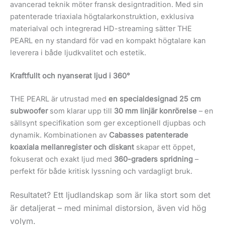
avancerad teknik möter fransk designtradition. Med sin
patenterade triaxiala högtalarkonstruktion, exklusiva
materialval och integrerad HD-streaming sätter THE
PEARL en ny standard för vad en kompakt högtalare kan
leverera i både ljudkvalitet och estetik.
Kraftfullt och nyanserat ljud i 360°
THE PEARL är utrustad med
en specialdesignad 25 cm
subwoofer
som klarar upp till
30 mm linjär konrörelse
– en
sällsynt specifikation som ger exceptionell djupbas och
dynamik. Kombinationen av
Cabasses patenterade
koaxiala mellanregister och diskant
skapar ett öppet,
fokuserat och exakt ljud med
360-graders spridning
–
perfekt för både kritisk lyssning och vardagligt bruk.
Resultatet? Ett ljudlandskap som är lika stort som det
är detaljerat – med minimal distorsion, även vid hög
volym.