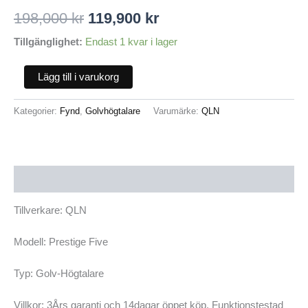
198,000
kr
119,900
kr
Tillgänglighet:
Endast 1 kvar i lager
Lägg till i varukorg
Kategorier:
Fynd
,
Golvhögtalare
Varumärke:
QLN
Beskrivning
Tillverkare: QLN
Modell: Prestige Five
Typ: Golv-Högtalare
Villkor: 3Års garanti och 14dagar öppet köp. Funktionstestad