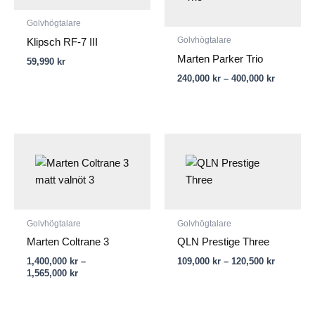
Golvhögtalare
Golvhögtalare
Klipsch RF-7 III
Marten Parker Trio
59,990
kr
240,000
kr
–
400,000
kr
Prisintervall:
Prisinterv
1,400,000 kr
109,000 k
till
till
1,565,000 kr
120,500 k
Golvhögtalare
Golvhögtalare
Marten Coltrane 3
QLN Prestige Three
1,400,000
kr
–
109,000
kr
–
120,500
kr
1,565,000
kr