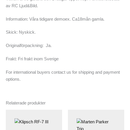
av RC Ljud&Bild.
Information: Våra tidigare demoex. Ca18mån gamla.
Skick: Nyskick.
Originalförpackning: Ja.
Frakt: Fri frakt inom Sverige
For international buyers contact us for shipping and payment
options.
Relaterade produkter
Prisinterv
240,000 k
till
400,000 k