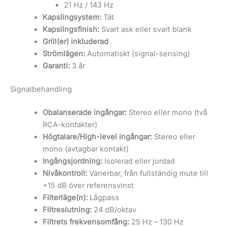
21 Hz / 143 Hz
Kapslingsystem:
Tät
Kapslingsfinish:
Svart ask eller svart blank
Grill(er) inkluderad
Strömlägen:
Automatiskt (signal-sensing)
Garanti:
3 år
Signalbehandling
Obalanserade ingångar:
Stereo eller mono (två
RCA-kontakter)
Högtalare/High-level ingångar:
Stereo eller
mono (avtagbar kontakt)
Ingångsjordning:
Isolerad eller jordad
Nivåkontroll:
Varierbar, från fullständig mute till
+15 dB över referensvinst
Filterläge(n):
Lågpass
Filtreslutning:
24 dB/oktav
Filtrets frekvensomfång:
25 Hz – 130 Hz