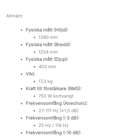
Allmänt
Fysiska mått (Höjd):
1340 mm
Fysiska mått (Bredd):
1254 mm
Fysiska mått (Djup):
403 mm
Vikt:
17,3 kg
Kraft till förstärkare (RMS):
750 W kortvarigt
Frekvensomfång (Anechoic):
27-111 Hz (±1,5 dB)
Frekvensomfång (-3 dB):
25 Hz / 118 Hz
Frekvensomfång (-10 dB):