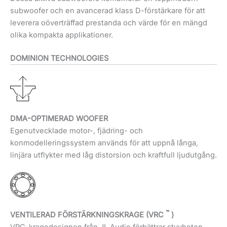
subwoofer och en avancerad klass D-förstärkare för att
leverera oöverträffad prestanda och värde för en mängd
olika kompakta applikationer.
DOMINION TECHNOLOGIES
DMA-OPTIMERAD WOOFER
Egenutvecklade motor-, fjädring- och
konmodelleringssystem används för att uppnå långa,
linjära utflykter med låg distorsion och kraftfull ljudutgång.
™
VENTILERAD FÖRSTÄRKNINGSKRAGE (VRC
)
VRC-kragedesignen från JL Audio förbättrar styvheten