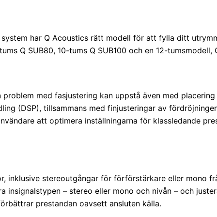
 system har Q Acoustics rätt modell för att fylla ditt utry
 8-tums Q SUB80, 10-tums Q SUB100 och en 12-tumsmodell,
n problem med fasjustering kan uppstå även med placering a
ing (DSP), tillsammans med finjusteringar av fördröjningen
användare att optimera inställningarna för klassledande pre
, inklusive stereoutgångar för förförstärkare eller mono f
ra insignalstypen – stereo eller mono och nivån – och juste
örbättrar prestandan oavsett ansluten källa.