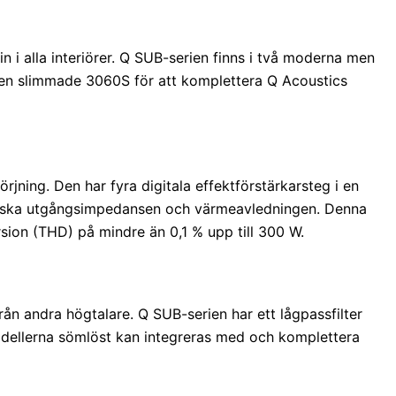
in i alla interiörer. Q SUB-serien finns i två moderna men
ll den slimmade 3060S för att komplettera Q Acoustics
jning. Den har fyra digitala effektförstärkarsteg i en
t minska utgångsimpedansen och värmeavledningen. Denna
sion (THD) på mindre än 0,1 % upp till 300 W.
n andra högtalare. Q SUB-serien har ett lågpassfilter
modellerna sömlöst kan integreras med och komplettera