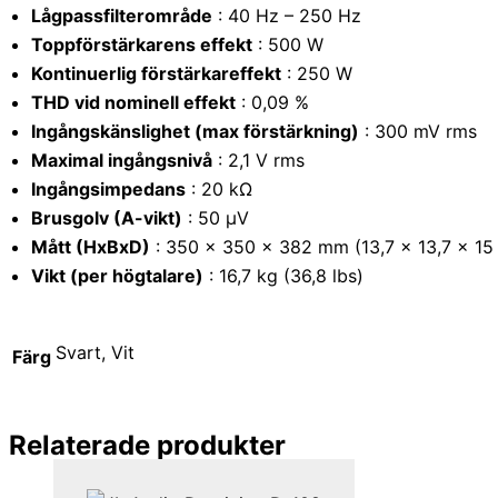
Lågpassfilterområde
: 40 Hz – 250 Hz
Toppförstärkarens effekt
: 500 W
Kontinuerlig förstärkareffekt
: 250 W
THD vid nominell effekt
: 0,09 %
Ingångskänslighet (max förstärkning)
: 300 mV rms
Maximal ingångsnivå
: 2,1 V rms
Ingångsimpedans
: 20 kΩ
Brusgolv (A-vikt)
: 50 μV
Mått (HxBxD)
: 350 x 350 x 382 mm (13,7 x 13,7 x 15
Vikt (per högtalare)
: 16,7 kg (36,8 lbs)
Svart, Vit
Färg
Relaterade produkter