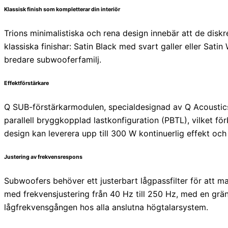
Klassisk finish som kompletterar din interiör
Trions minimalistiska och rena design innebär att de diskre
klassiska finishar: Satin Black med svart galler eller Sat
bredare subwooferfamilj.
Effektförstärkare
Q SUB-förstärkarmodulen, specialdesignad av Q Acoustics, 
parallell bryggkopplad lastkonfiguration (PBTL), vilket 
design kan leverera upp till 300 W kontinuerlig effekt oc
Justering av frekvensrespons
Subwoofers behöver ett justerbart lågpassfilter för att 
med frekvensjustering från 40 Hz till 250 Hz, med en grä
lågfrekvensgången hos alla anslutna högtalarsystem.