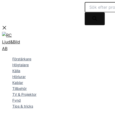
Q
Products
Products
Hoppa
Acoustics
search
search
till
Q
innehåll
SUB100
mängd
Förstärkare
Högtalare
Källa
Hörlurar
Kablar
Tillbehör
TV & Projektor
Fynd
Tips & tricks