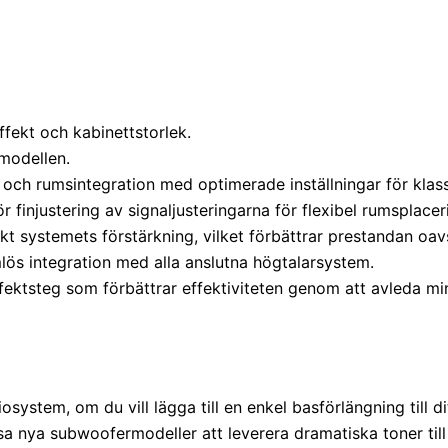
ffekt och kabinettstorlek.
modellen.
 och rumsintegration med optimerade inställningar för klass
r finjustering av signaljusteringarna för flexibel rumsplacer
kt systemets förstärkning, vilket förbättrar prestandan oavs
mlös integration med alla anslutna högtalarsystem.
ffektsteg som förbättrar effektiviteten genom att avleda mi
em, om du vill lägga till en enkel basförlängning till ditt b
a nya subwoofermodeller att leverera dramatiska toner till