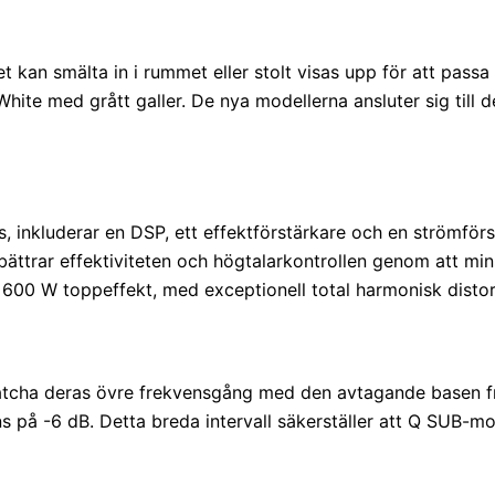
t kan smälta in i rummet eller stolt visas upp för att passa 
in White med grått galler. De nya modellerna ansluter sig ti
inkluderar en DSP, ett effektförstärkare och en strömförsör
förbättrar effektiviteten och högtalarkontrollen genom at
h 600 W toppeffekt, med exceptionell total harmonisk distor
matcha deras övre frekvensgång med den avtagande basen frå
ns på -6 dB. Detta breda intervall säkerställer att Q SUB-