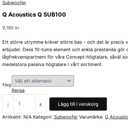
Subwoofer
Q Acoustics Q SUB100
9,190
kr
Ett större utrymme kräver större bas – och det är precis
erbjuder. Dess 10-tums element och enkla prestanda gör d
lågfrekvenspartnern för våra Concept-högtalare, såväl so
medelstora passiva högtalare i vårt sortiment.
Färg
Rensa
-
+
Lägg till i varukorg
Artikelnr:
N/A
Kategori:
Subwoofer
Varumärke:
Q Acousti