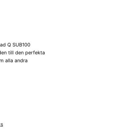
 vad Q SUB100
en till den perfekta
m alla andra
cs