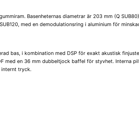
 och gummiram. Basenheternas diametrar är 203 mm (Q SUB
UB120, med en demodulationsring i aluminium för minskad
serad bas, i kombination med DSP för exakt akustisk finjust
ed en 36 mm dubbeltjock baffel för styvhet. Interna pilför
internt tryck.