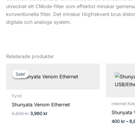
utvecklat ett CMode-filter som effektivt minskar geme
konventionella filter. Det minskar högfrekvent brus dist
digitala och analoga system.
Relaterade produkter
Det
Det
ursprungliga
nuvarande
Sale!
Sale!
priset
priset
var:
är:
6,600 kr.
3,960 kr.
Fynd
Internet Kab
Shunyata Venom Ethernet
Shunyata 
6,600
kr
3,960
kr
400
kr
–
8,