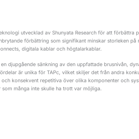
 teknologi utvecklad av Shunyata Research för att förbättra 
anbrytande förbättring som signifikant minskar storleken på
onnects, digitala kablar och högtalarkablar.
r en djupgående sänkning av den uppfattade brusnivån, dyn
rdelar är unika för TAPc, vilket skiljer det från andra konku
a och konsekvent repetitiva över olika komponenter och sy
r som många inte skulle ha trott var möjliga.