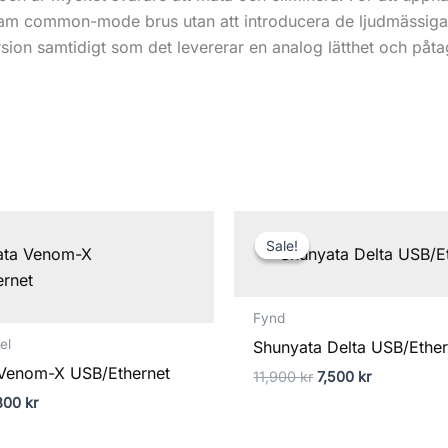
nsam common-mode brus utan att introducera de ljudmässig
orsion samtidigt som det levererar en analog lätthet och på
Prisintervall:
Det
Det
400 kr
ursprungliga
nuvarande
Sale!
Sale!
till
priset
priset
8,800 kr
var:
är:
11,900 kr.
7,500 kr.
Fynd
el
Shunyata Delta USB/Ether
Venom-X USB/Ethernet
11,900
kr
7,500
kr
800
kr