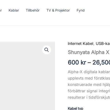
ar
Kablar
Tillbehör
TV & Projektor
Fynd
Internet Kabel
,
USB-ka
Shunyata
Alpha
Shunyata Alpha X
X
Ethernet/USB
600
kr
–
26,5
mängd
Alpha-X digitala kablar
upplevts med förstklas
konstruerade med hjäl
förbättrar signal integ
resulterar i tidsförskju
Kabel typ