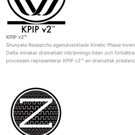
KPIP v2™
Shunyata Researchs egenutvecklade Kinetic Phase Inversi
Detta minskar dramatiskt inbrännings tiden och förbättra
processen representerar KPIP v2™ en dramatisk prestan