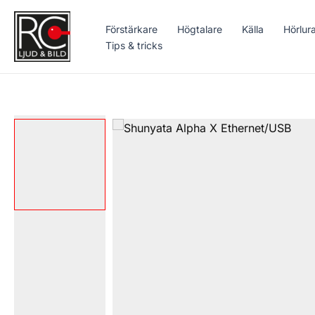
Hoppa
till
Förstärkare
Högtalare
Källa
Hörlur
innehåll
Tips & tricks