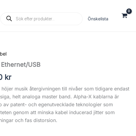
Products
Önskelista
search
bel
Prisintervall:
 Ethernet/USB
600 kr
00
kr
till
 höjer musik återgivningen till nivåer som tidigare endast
26,500 kr
siga, helt analoga master band. Alpha-X kablarna är
p av patent- och egenutvecklade teknologier som
riteten genom att minska kabel inducerad jitter som
tningar och fas distorsion.