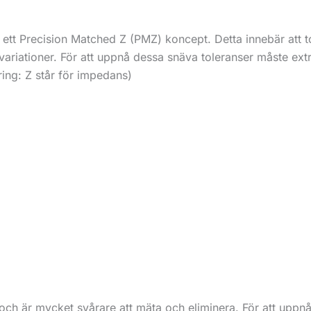
 ett Precision Matched Z (PMZ) koncept. Detta innebär att to
 variationer. För att uppnå dessa snäva toleranser måste ext
ing: Z står för impedans)
s och är mycket svårare att mäta och eliminera. För att uppn