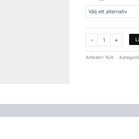
L
-
+
Artikelnr:
N/A
Kategori