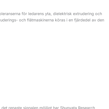
leranserna för ledarens yta, dielektrisk extrudering och
ruderings- och flätmaskinerna köras i en fjärdedel av den
å det renaste signalen möjligt har Shunyata Research