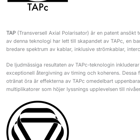
TAP
(Transversell Axial Polarisator) är en patent ansökt
av denna teknologi har lett till skapandet av TAPc, en b
bredare spektrum av kablar, inklusive strömkablar, interc
De ljudmässiga resultaten av TAPc-teknologin inkludera
exceptionell återgivning av timing och koherens. Dessa fö
otränat öra är effekterna av TAPc omedelbart uppenbar
multiplikatorer som höjer lyssnings upplevelsen till nivåe