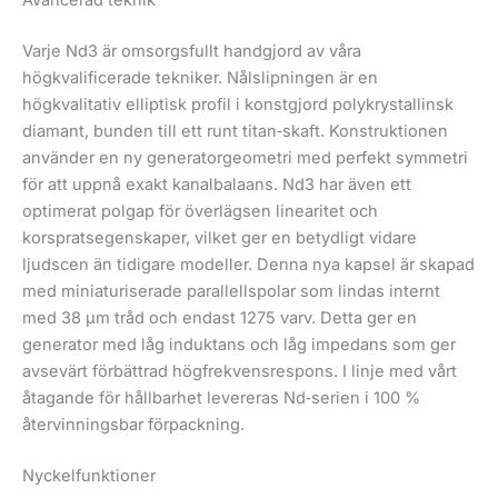
Varje Nd3 är omsorgsfullt handgjord av våra
högkvalificerade tekniker. Nålslipningen är en
högkvalitativ elliptisk profil i konstgjord polykrystallinsk
diamant, bunden till ett runt titan‑skaft. Konstruktionen
använder en ny generatorgeometri med perfekt symmetri
för att uppnå exakt kanalbalaans. Nd3 har även ett
optimerat polgap för överlägsen linearitet och
korspratsegenskaper, vilket ger en betydligt vidare
ljudscen än tidigare modeller. Denna nya kapsel är skapad
med miniaturiserade parallellspolar som lindas internt
med 38 µm tråd och endast 1275 varv. Detta ger en
generator med låg induktans och låg impedans som ger
avsevärt förbättrad högfrekvensrespons. I linje med vårt
åtagande för hållbarhet levereras Nd‑serien i 100 %
återvinningsbar förpackning.
Nyckelfunktioner