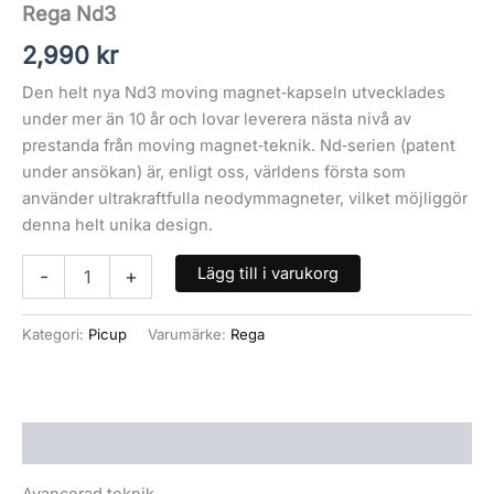
Rega Nd3
2,990
kr
Den helt nya Nd3 moving magnet‑kapseln utvecklades
under mer än 10 år och lovar leverera nästa nivå av
prestanda från moving magnet‑teknik. Nd‑serien (patent
under ansökan) är, enligt oss, världens första som
använder ultrakraftfulla neodymmagneter, vilket möjliggör
denna helt unika design.
Lägg till i varukorg
-
+
Kategori:
Picup
Varumärke:
Rega
Beskrivning
Avancerad teknik