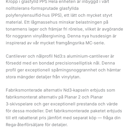
Kropp i glasfylld PPS Hela enheten är inbyggd i vårt
nolltolerans‑formsprutade glasfyllda
polyfenylensulfid‑hus (PPS), ett lätt och mycket styvt
material. Ett lågmassehus minskar belastningen på
tonarmens lager och främjar fri rörelse, vilket är avgörande
för noggrann vinylåtergivning. Denna nya husdesign är
inspirerad av vår mycket framgångsrika MC‑serie.
Cantilever och nålprofil Nd3:s aluminium‑cantilever är
försedd med en bondad precisionselliptisk nål. Denna
profil ger exceptionell spårningsnoggrannhet och hämtar
stora mängder detaljer från vinylytan.
Fabriksmonterade alternativ Nd3‑kapseln erbjuds som
fabriksmonterat alternativ på Planar 2 och Planar
3‑skivspelare och ger exceptionell prestanda och värde
för dessa modeller. Det fabriksmonterade paketet erbjuds
till ett rabatterat pris jämfört med separat köp — fråga din
Rega‑återförsäljare för detaljer.