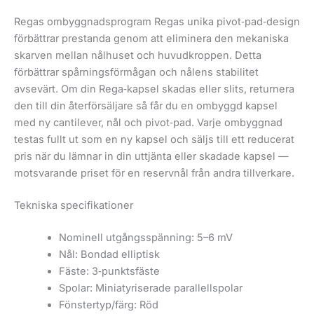
Regas ombyggnadsprogram Regas unika pivot‑pad‑design
förbättrar prestanda genom att eliminera den mekaniska
skarven mellan nålhuset och huvudkroppen. Detta
förbättrar spårningsförmågan och nålens stabilitet
avsevärt. Om din Rega‑kapsel skadas eller slits, returnera
den till din återförsäljare så får du en ombyggd kapsel
med ny cantilever, nål och pivot‑pad. Varje ombyggnad
testas fullt ut som en ny kapsel och säljs till ett reducerat
pris när du lämnar in din uttjänta eller skadade kapsel —
motsvarande priset för en reservnål från andra tillverkare.
Tekniska specifikationer
Nominell utgångsspänning: 5–6 mV
Nål: Bondad elliptisk
Fäste: 3‑punktsfäste
Spolar: Miniatyriserade parallellspolar
Fönstertyp/färg: Röd