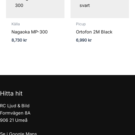
Källa
Picup
Nagaoka MP-300
Ortofon 2M Black
8,730
kr
6,990
kr
Hitta hit
RC Ljud & Bild
Formvägen 8A
906 21 Umeå
Se i Google Maps