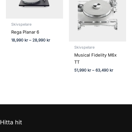
28,990 kr
63,490 kr
Skivspelare
Rega Planar 6
18,990
kr
–
28,990
kr
Skivspelare
Musical Fidelity M6x
TT
51,990
kr
–
63,490
kr
Hitta hit