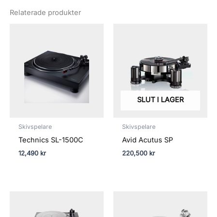
Relaterade produkter
SLUT I LAGER
Skivspelare
Skivspelare
Technics SL-1500C
Avid Acutus SP
12,490
kr
220,500
kr
Prisintervall:
Prisinterval
18,990 kr
51,990 kr
till
till