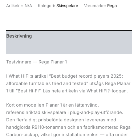
Artikelnr:
N/A
Kategori:
Skivspelare
Varumärke:
Rega
Beskrivning
Ytterligare information
Testvinnare — Rega Planar 1
I What HiFi:s artikel ”Best budget record players 2025:
affordable turntables tried and tested” utsågs Rega Planar
1 till ”Best Hi‑Fi”. Läs hela artikeln via What HiFi?-loggan.
Kort om modellen Planar 1 är en lättanvänd,
referensinriktad skivspelare i plug‑and‑play‑utförande.
Den flerfaldigt prisbelönta designen levereras med
handgjorda RB110‑tonarmen och en fabriksmonterad Rega
Carbon‑pickup, vilket gör installation enkel — ofta under