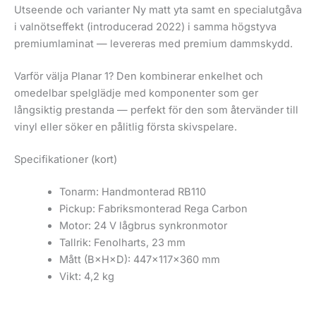
Utseende och varianter Ny matt yta samt en specialutgåva
i valnötseffekt (introducerad 2022) i samma högstyva
premiumlaminat — levereras med premium dammskydd.
Varför välja Planar 1? Den kombinerar enkelhet och
omedelbar spelglädje med komponenter som ger
långsiktig prestanda — perfekt för den som återvänder till
vinyl eller söker en pålitlig första skivspelare.
Specifikationer (kort)
Tonarm: Handmonterad RB110
Pickup: Fabriksmonterad Rega Carbon
Motor: 24 V lågbrus synkronmotor
Tallrik: Fenolharts, 23 mm
Mått (B×H×D): 447×117×360 mm
Vikt: 4,2 kg