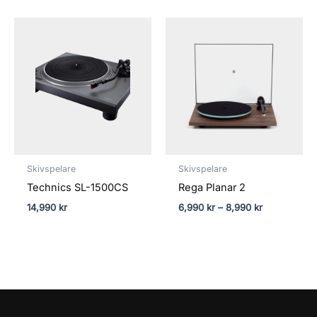
Prisintervall:
6,990 kr
till
8,990 kr
Skivspelare
Skivspelare
Technics SL-1500CS
Rega Planar 2
14,990
kr
6,990
kr
–
8,990
kr