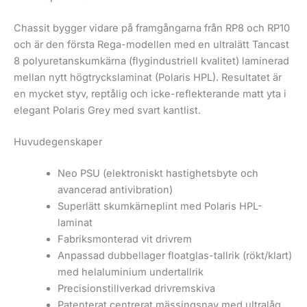
Chassit bygger vidare på framgångarna från RP8 och RP10
och är den första Rega-modellen med en ultralätt Tancast
8 polyuretanskumkärna (flygindustriell kvalitet) laminerad
mellan nytt högtryckslaminat (Polaris HPL). Resultatet är
en mycket styv, reptålig och icke-reflekterande matt yta i
elegant Polaris Grey med svart kantlist.
Huvudegenskaper
Neo PSU (elektroniskt hastighetsbyte och
avancerad antivibration)
Superlätt skumkärneplint med Polaris HPL-
laminat
Fabriksmonterad vit drivrem
Anpassad dubbellager floatglas-tallrik (rökt/klart)
med helaluminium undertallrik
Precisionstillverkad drivremskiva
Patenterat centrerat mässingsnav med ultralåg