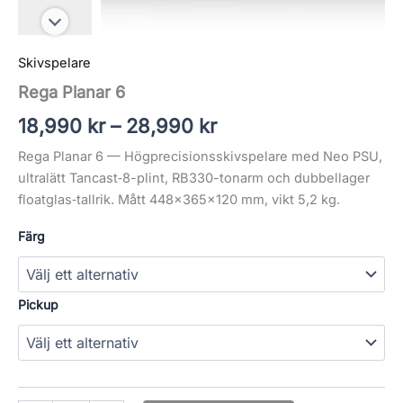
Skivspelare
Rega Planar 6
18,990
kr
–
28,990
kr
Rega Planar 6 — Högprecisionsskivspelare med Neo PSU,
ultralätt Tancast‑8-plint, RB330-tonarm och dubbellager
floatglas‑tallrik. Mått 448×365×120 mm, vikt 5,2 kg.
Färg
Pickup