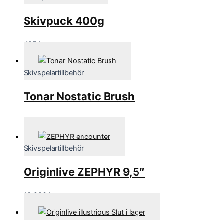
Skivpuck 400g
495
kr
Skivspelartillbehör
Tonar Nostatic Brush
110
kr
Skivspelartillbehör
Originlive ZEPHYR 9,5″
13,990
kr
Slut i lager