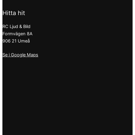
Hitta hit
RC Ljud & Bild
Formvägen 8A
906 21 Umeå
Se i Google Maps