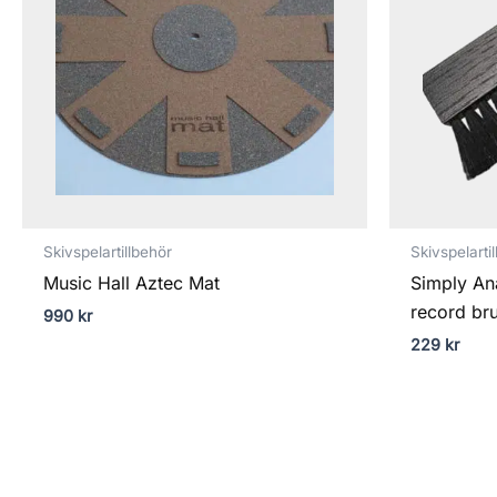
Skivspelartillbehör
Skivspelarti
Music Hall Aztec Mat
Simply Ana
record br
990
kr
229
kr