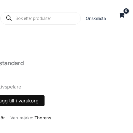
Products
Önskelista
search
standard
kivspelare
ägg till i varukorg
hör
Varumärke:
Thorens