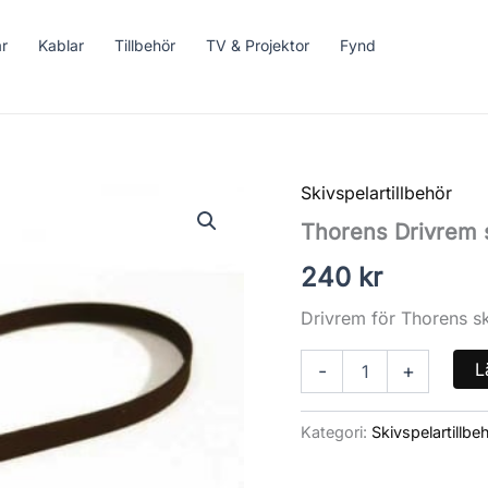
ar
Kablar
Tillbehör
TV & Projektor
Fynd
Skivspelartillbehör
Thorens
Drivrem
Thorens Drivrem 
standard
mängd
240
kr
Drivrem för Thorens s
L
-
+
Kategori:
Skivspelartillbe