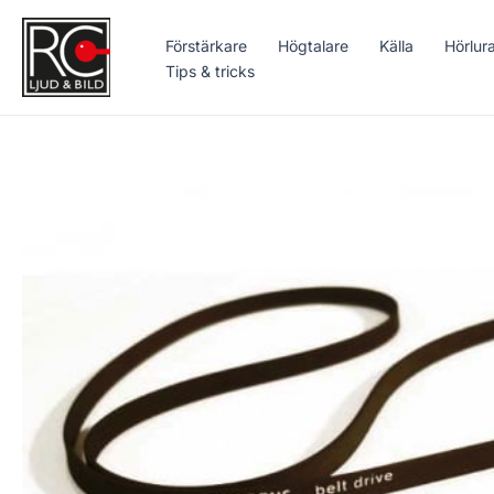
Hoppa
till
Förstärkare
Högtalare
Källa
Hörlur
innehåll
Tips & tricks