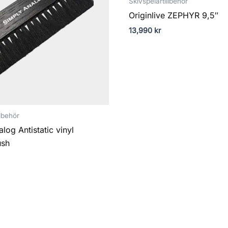
Skivspelartillbehör
Originlive ZEPHYR 9,5″
13,990
kr
llbehör
log Antistatic vinyl
ush