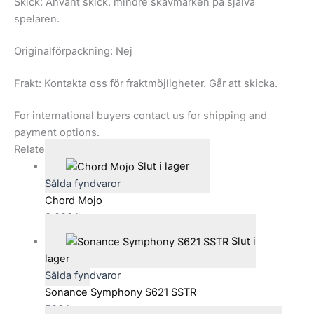
Skick: Använt skick, mindre skavmärken på själva
spelaren.
Originalförpackning: Nej
Frakt: Kontakta oss för fraktmöjligheter. Går att skicka.
For international buyers contact us for shipping and
payment options.
Relaterade produkter
Slut i lager
Sålda fyndvaror
Chord Mojo
3,000
kr
Slut i
lager
Sålda fyndvaror
Sonance Symphony S621 SSTR
500
kr