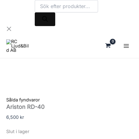
Products
Hoppa
search
till
innehåll
Sålda fyndvaror
Ariston RD-40
6,500
kr
Slut i lager