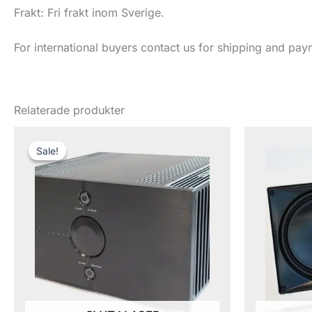
Frakt: Fri frakt inom Sverige.
For international buyers contact us for shipping and pay
Relaterade produkter
Det
Det
ursprungliga
nuvarande
Sale!
Sale!
priset
priset
var:
är:
245,000 kr.
110,000 kr.