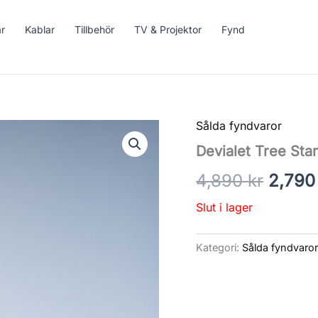
ar
Kablar
Tillbehör
TV & Projektor
Fynd
Sålda fyndvaror
Det
Devialet Tree Sta
urspr
4,890
kr
2,79
priset
Slut i lager
var:
4,890 
Kategori:
Sålda fyndvaro