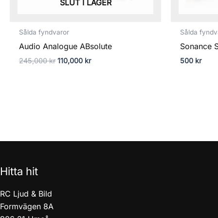
SLUT I LAGER
Sålda fyndvaror
Sålda fyndv
Audio Analogue ABsolute
Sonance 
245,000
kr
110,000
kr
500
kr
Hitta hit
RC Ljud & Bild
Formvägen 8A