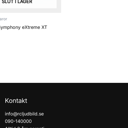
SLUT I LAGER
aror
Symphony eXtreme XT
Kontakt
info@rcljudbild.se
090-140000