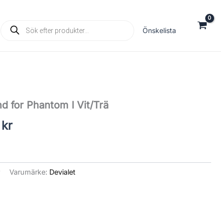
Products
Önskelista
search
Det
nd for Phantom I Vit/Trä
ungliga
nuvarande
0
kr
priset
är:
kr.
2,790 kr.
r
Varumärke:
Devialet