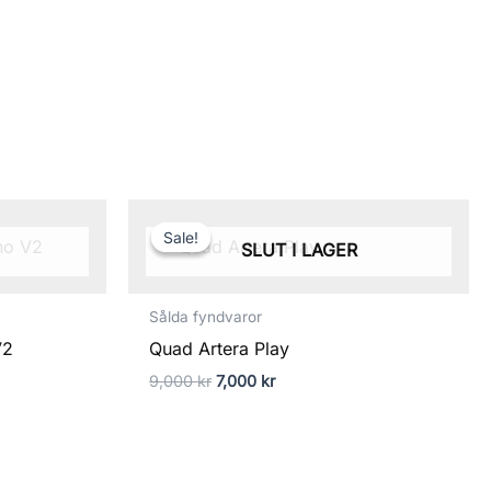
Det
Det
ursprungliga
nuvarande
Sale!
Sale!
priset
priset
SLUT I LAGER
var:
är:
9,000 kr.
7,000 kr.
Sålda fyndvaror
V2
Quad Artera Play
9,000
kr
7,000
kr