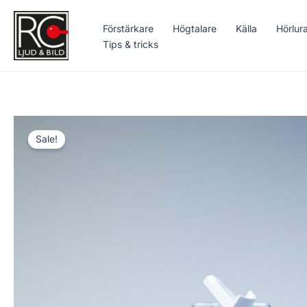
Hoppa
till
Förstärkare
Högtalare
Källa
Hörlur
innehåll
Tips & tricks
Sale!