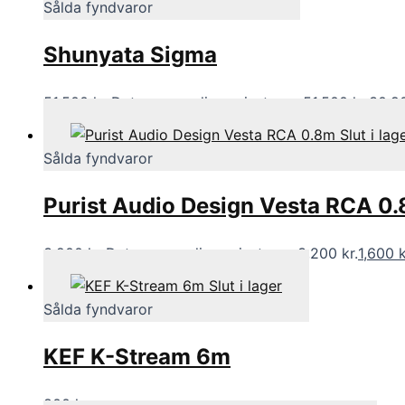
Sålda fyndvaror
Shunyata Sigma
51,500
kr
Det ursprungliga priset var: 51,500 kr.
30,9
Slut i lag
Sålda fyndvaror
Purist Audio Design Vesta RCA 0
3,200
kr
Det ursprungliga priset var: 3,200 kr.
1,600
Slut i lager
Sålda fyndvaror
KEF K-Stream 6m
800
kr