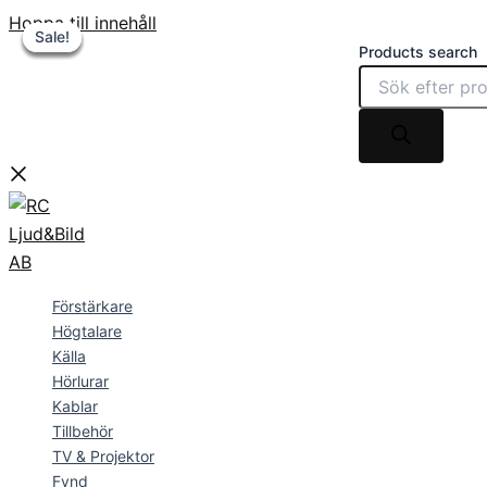
Hoppa till innehåll
Sale!
Sale!
Sale!
Sale!
Sale!
Products search
Förstärkare
Högtalare
Källa
Hörlurar
Kablar
Tillbehör
TV & Projektor
Fynd