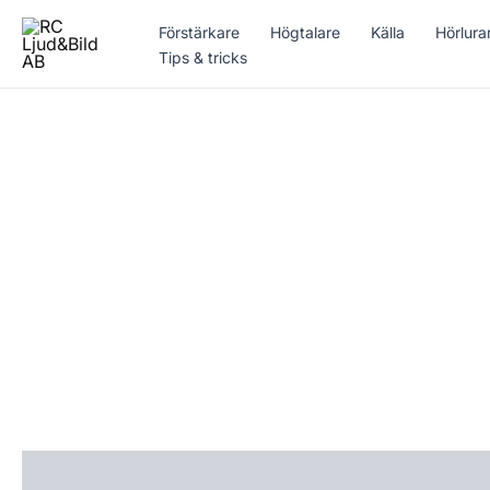
Hoppa
Förstärkare
Högtalare
Källa
Hörlura
till
Tips & tricks
innehåll
Beskrivning