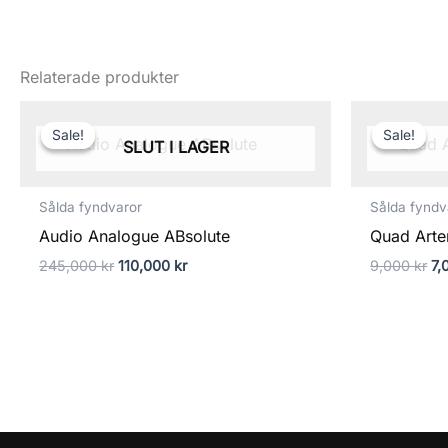
Relaterade produkter
Det
Det
De
ursprungliga
nuvarande
ur
Sale!
Sale!
Sale!
Sale!
priset
priset
pr
SLUT I LAGER
var:
är:
va
245,000 kr.
110,000 kr.
9,
Sålda fyndvaror
Sålda fyndv
Audio Analogue ABsolute
Quad Arte
245,000
kr
110,000
kr
9,000
kr
7,