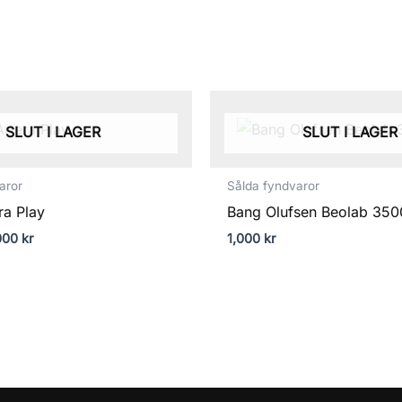
t
Det
sprungliga
nuvarande
iset
priset
SLUT I LAGER
SLUT I LAGER
r:
är:
000 kr.
7,000 kr.
aror
Sålda fyndvaror
ra Play
Bang Olufsen Beolab 350
000
kr
1,000
kr