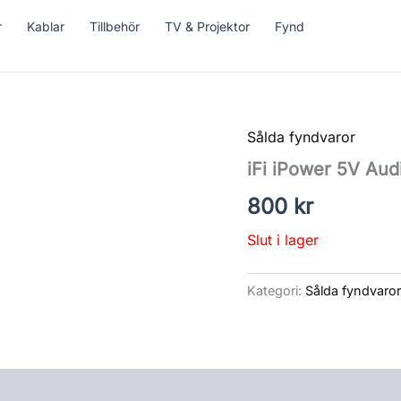
r
Kablar
Tillbehör
TV & Projektor
Fynd
Sålda fyndvaror
iFi iPower 5V Aud
800
kr
Slut i lager
Kategori:
Sålda fyndvaro