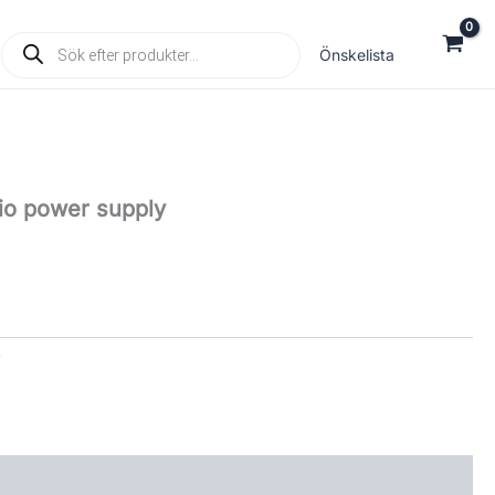
Products
Önskelista
search
io power supply
r