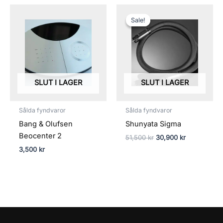
Det
Det
ursprungliga
nuvarande
Sale!
Sale!
priset
priset
var:
är:
51,500 kr.
30,900 kr.
SLUT I LAGER
SLUT I LAGER
Sålda fyndvaror
Sålda fyndvaror
Bang & Olufsen
Shunyata Sigma
Beocenter 2
51,500
kr
30,900
kr
3,500
kr