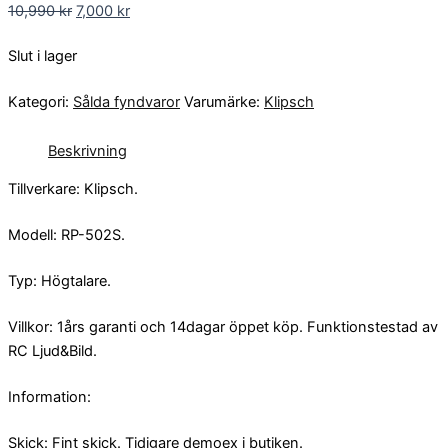
10,990
kr
7,000
kr
Slut i lager
Kategori:
Sålda fyndvaror
Varumärke:
Klipsch
Beskrivning
Tillverkare: Klipsch.
Modell: RP-502S.
Typ: Högtalare.
Villkor: 1års garanti och 14dagar öppet köp. Funktionstestad av
RC Ljud&Bild.
Information:
Skick: Fint skick. Tidigare demoex i butiken.