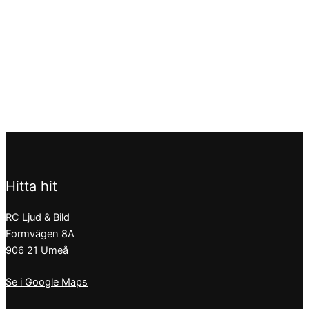
Hitta hit
RC Ljud & Bild
Formvägen 8A
906 21 Umeå
Se i Google Maps