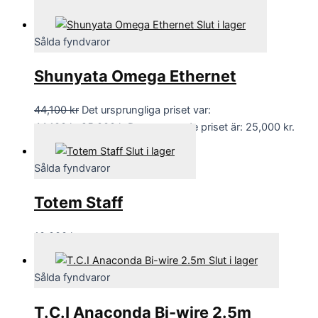
55,000
kr
Slut i lager
Sålda fyndvaror
Shunyata Omega Ethernet
44,100
kr
Det ursprungliga priset var:
44,100 kr.
25,000
kr
Det nuvarande priset är: 25,000 kr.
Slut i lager
Sålda fyndvaror
Totem Staff
10,000
kr
Slut i lager
Sålda fyndvaror
T.C.I Anaconda Bi-wire 2.5m