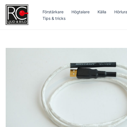
Hoppa
till
Förstärkare
Högtalare
Källa
Hörlur
innehåll
Tips & tricks