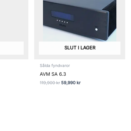
SLUT I LAGER
Sålda fyndvaror
AVM SA 6.3
119,900
kr
59,990
kr