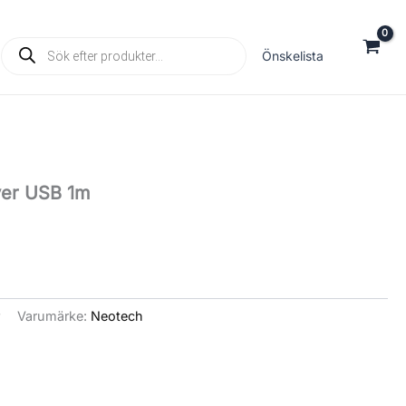
Products
Önskelista
search
ver USB 1m
r
Varumärke:
Neotech