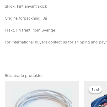
Skick: Fint använt skick
Originalförpackning: Ja
Frakt: Fri frakt inom Sverige
For international buyers contact us for shipping and pay
Relaterade produkter
De
ur
Sale!
Sale!
pr
va
5,