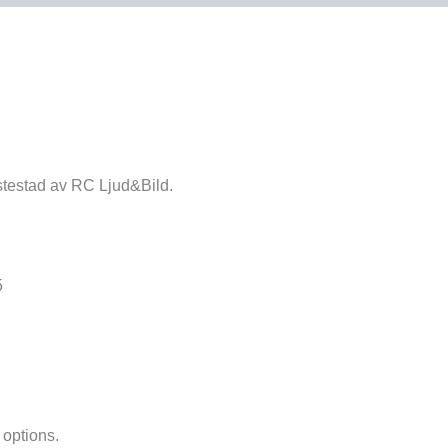
stestad av RC Ljud&Bild.
5
 options.