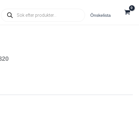
Products
Önskelista
search
820