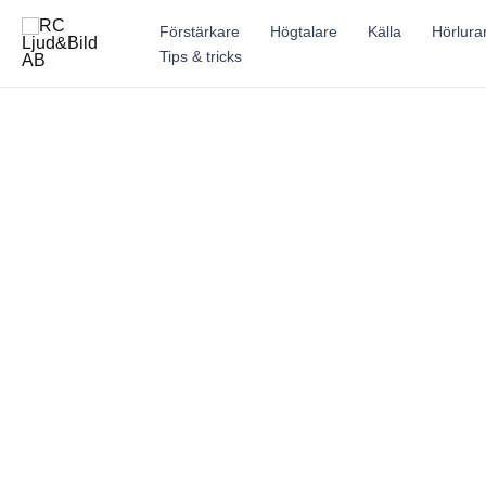
Hoppa
Förstärkare
Högtalare
Källa
Hörlura
till
Tips & tricks
innehåll