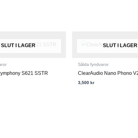
SLUT I LAGER
SLUT I LAGER
aror
Sålda fyndvaror
Symphony S621 SSTR
ClearAudio Nano Phono V
3,500
kr