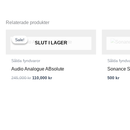
Relaterade produkter
Det
Det
ursprungliga
nuvarande
Sale!
Sale!
priset
priset
SLUT I LAGER
var:
är:
245,000 kr.
110,000 kr.
Sålda fyndvaror
Sålda fyndv
Audio Analogue ABsolute
Sonance 
245,000
kr
110,000
kr
500
kr