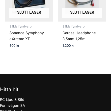
SLUT I LAGER
SLUT I LAGER
Sålda fyndvaror
Sålda fyndvaror
Sonance Symphony
Cardas Headphone
eXtreme XT
3,5mm 1,25m
500
kr
1,200
kr
Hitta hit
RC Ljud & Bild
Formvägen 8A