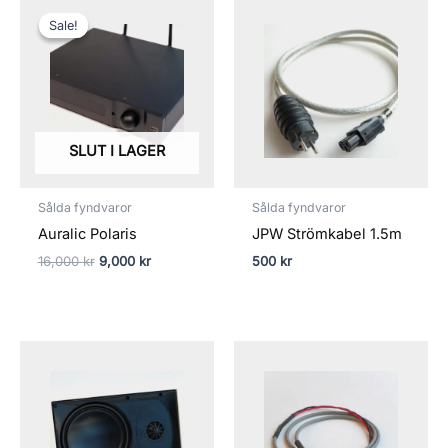
Det
Det
ursprungliga
nuvarande
Sale!
Sale!
priset
priset
var:
är:
16,000 kr.
9,000 kr.
SLUT I LAGER
Sålda fyndvaror
Sålda fyndvaror
Auralic Polaris
JPW Strömkabel 1.5m
16,000
kr
9,000
kr
500
kr