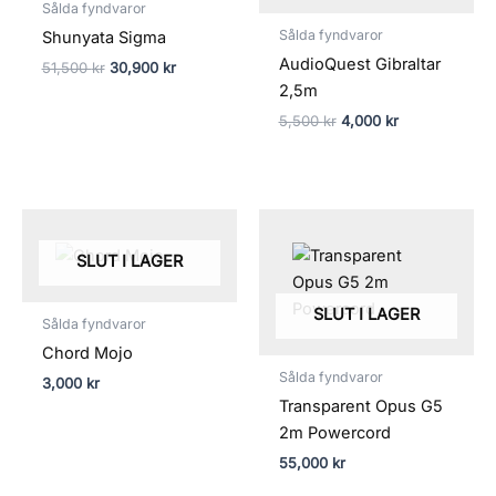
Sålda fyndvaror
Sålda fyndvaror
Shunyata Sigma
AudioQuest Gibraltar
51,500
kr
30,900
kr
2,5m
5,500
kr
4,000
kr
SLUT I LAGER
SLUT I LAGER
Sålda fyndvaror
Chord Mojo
Sålda fyndvaror
3,000
kr
Transparent Opus G5
2m Powercord
55,000
kr