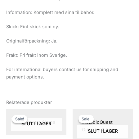
Information: Komplett med sina tillbehör.
Skick: Fint skick som ny.
Originalförpackning: Ja.
Frakt: Fri frakt inom Sverige.
For international buyers contact us for shipping and
payment options.
Relaterade produkter
Det
Det
Det
Det
ursprungliga
nuvarande
ursprungliga
nuvarande
Sale!
Sale!
Sale!
Sale!
priset
priset
priset
priset
SLUT I LAGER
var:
är:
var:
är:
SLUT I LAGER
51,500 kr.
30,900 kr.
5,500 kr.
4,000 kr.