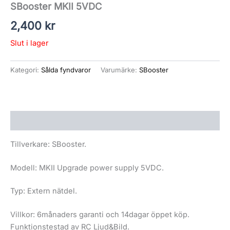
SBooster MKII 5VDC
2,400
kr
Slut i lager
Kategori:
Sålda fyndvaror
Varumärke:
SBooster
Beskrivning
Tillverkare: SBooster.
Modell: MKII Upgrade power supply 5VDC.
Typ: Extern nätdel.
Villkor: 6månaders garanti och 14dagar öppet köp.
Funktionstestad av RC Ljud&Bild.