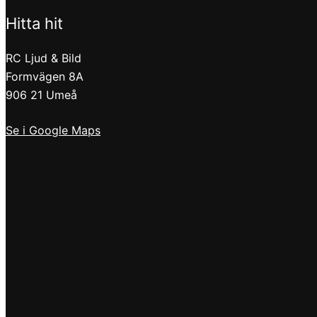
Hitta hit
RC Ljud & Bild
Formvägen 8A
906 21 Umeå
Se i Google Maps