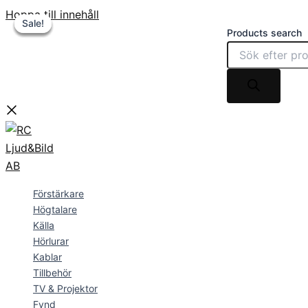
Hoppa till innehåll
Sale!
Sale!
Sale!
Sale!
Products search
Förstärkare
Högtalare
Källa
Hörlurar
Kablar
Tillbehör
TV & Projektor
Fynd