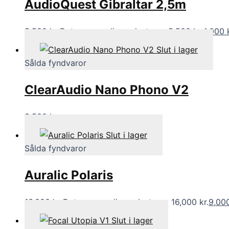
AudioQuest Gibraltar 2,5m
5,500
kr
Det ursprungliga priset var: 5,500 kr.
4,000
Slut i lager
Sålda fyndvaror
ClearAudio Nano Phono V2
3,500
kr
Slut i lager
Sålda fyndvaror
Auralic Polaris
16,000
kr
Det ursprungliga priset var: 16,000 kr.
9,00
Slut i lager