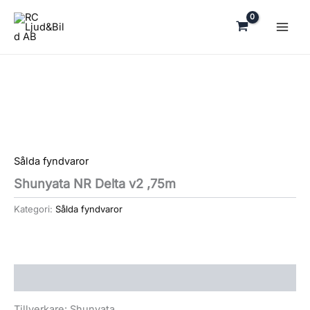
Hoppa
till
innehåll
Sålda fyndvaror
Shunyata NR Delta v2 ,75m
Kategori:
Sålda fyndvaror
Beskrivning
Tillverkare: Shunyata