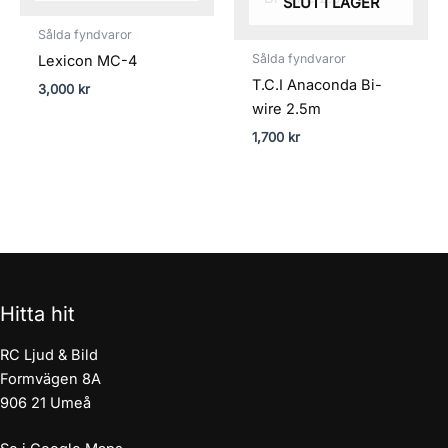
SLUT I LAGER
Sålda fyndvaror
Sålda fyndvaror
Lexicon MC-4
T.C.I Anaconda Bi-
3,000
kr
wire 2.5m
1,700
kr
Hitta hit
RC Ljud & Bild
Formvägen 8A
906 21 Umeå