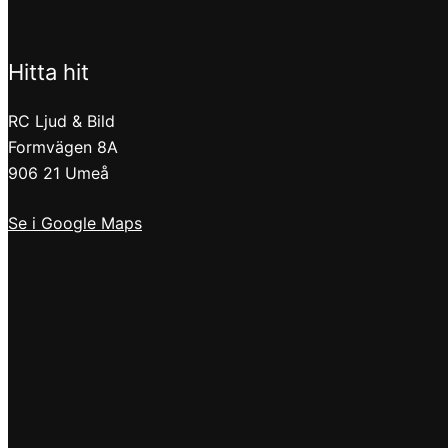
Hitta hit
RC Ljud & Bild
Formvägen 8A
906 21 Umeå
Se i Google Maps