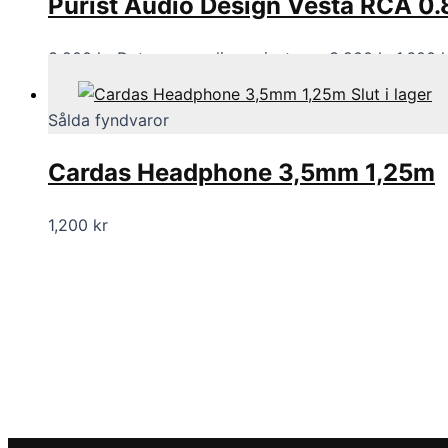
Purist Audio Design Vesta RCA 0
3,200
kr
Det ursprungliga priset var: 3,200 kr.
1,600
Slut i lager
Sålda fyndvaror
Cardas Headphone 3,5mm 1,25m
1,200
kr