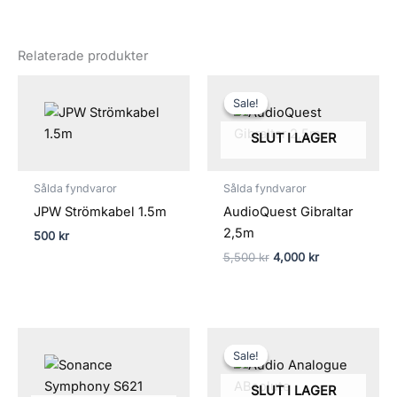
Relaterade produkter
Det
Det
ursprungliga
nuvarande
Sale!
Sale!
priset
priset
var:
är:
SLUT I LAGER
5,500 kr.
4,000 kr.
Sålda fyndvaror
Sålda fyndvaror
JPW Strömkabel 1.5m
AudioQuest Gibraltar
2,5m
500
kr
5,500
kr
4,000
kr
Det
Det
ursprungliga
nuvarand
Sale!
Sale!
priset
priset
var:
är:
SLUT I LAGER
245,000 kr.
110,000 kr