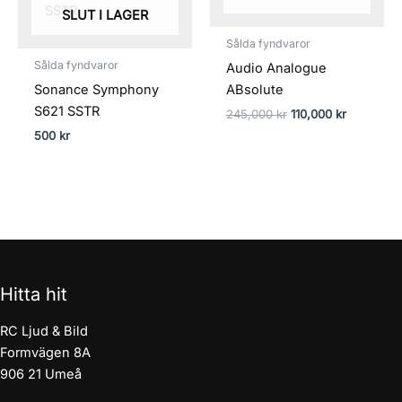
SLUT I LAGER
Sålda fyndvaror
Sålda fyndvaror
Audio Analogue
Sonance Symphony
ABsolute
S621 SSTR
245,000
kr
110,000
kr
500
kr
Hitta hit
RC Ljud & Bild
Formvägen 8A
906 21 Umeå