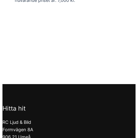
nuvarande priset är: 7,000 kr.
Hitta hit
RC Ljud & Bild
Formvägen 8A
906 21 Umeå