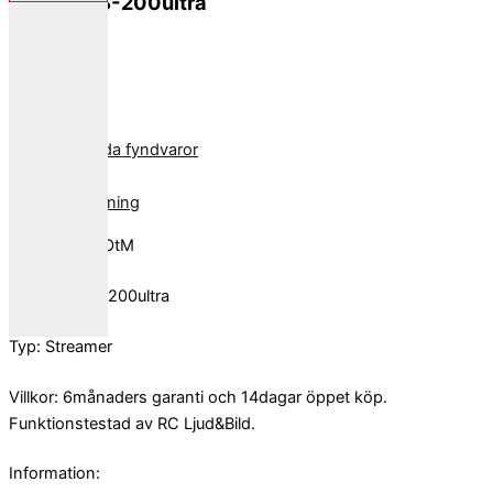
SOtM sMS-200ultra
8,000
kr
Slut i lager
Kategori:
Sålda fyndvaror
Beskrivning
Tillverkare: SOtM
Modell: sMS-200ultra
Typ: Streamer
Villkor: 6månaders garanti och 14dagar öppet köp.
Funktionstestad av RC Ljud&Bild.
Information: