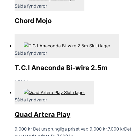
Sålda fyndvaror
Chord Mojo
3,000
kr
Slut i lager
Sålda fyndvaror
T.C.I Anaconda Bi-wire 2.5m
1,700
kr
Slut i lager
Sålda fyndvaror
Quad Artera Play
9,000
kr
Det ursprungliga priset var: 9,000 kr.
7,000
kr
Det