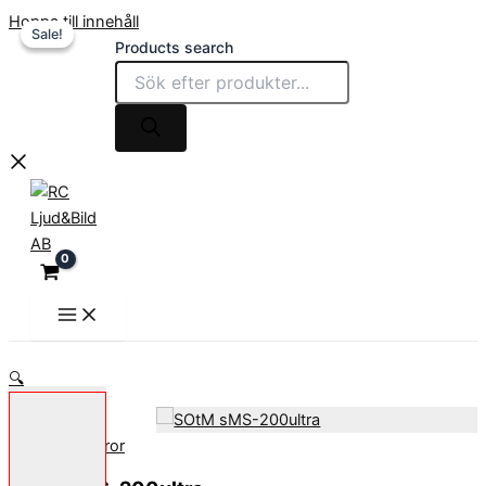
Hoppa till innehåll
Sale!
Sale!
Products search
🔍
Sålda fyndvaror