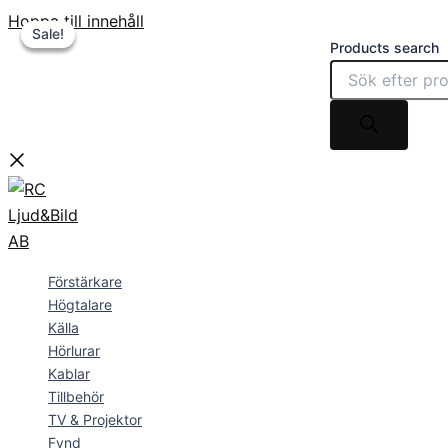
Hoppa till innehåll
Sale!
Sale!
Sale!
Products search
Förstärkare
Högtalare
Källa
Hörlurar
Kablar
Tillbehör
TV & Projektor
Fynd