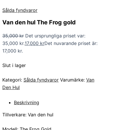
Sålda fyndvaror
Van den hul The Frog gold
35,000
kr
Det ursprungliga priset var:
35,000 kr.
17,000
kr
Det nuvarande priset är:
17,000 kr.
Slut i lager
Kategori:
Sålda fyndvaror
Varumärke:
Van
Den Hul
Beskrivning
Tillverkare: Van den hul
Modell: The Frog Gold