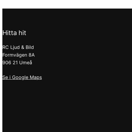
Hitta hit
RC Ljud & Bild
Formvägen 8A
906 21 Umeå
Se i Google Maps