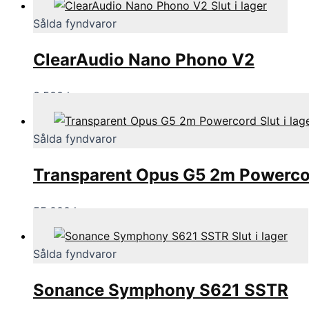
Slut i lager
Sålda fyndvaror
ClearAudio Nano Phono V2
3,500
kr
Slut i lag
Sålda fyndvaror
Transparent Opus G5 2m Powerco
55,000
kr
Slut i lager
Sålda fyndvaror
Sonance Symphony S621 SSTR