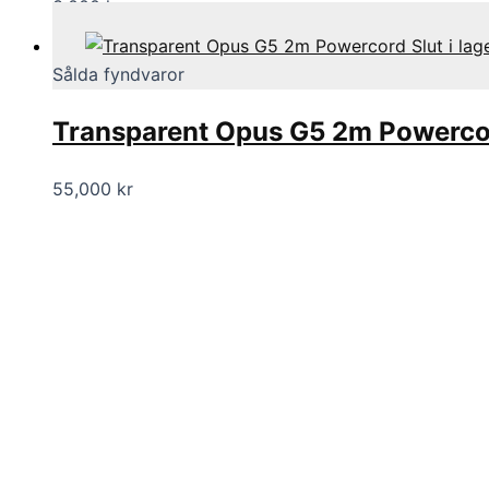
3,000
kr
Slut i lag
Sålda fyndvaror
Transparent Opus G5 2m Powerco
55,000
kr