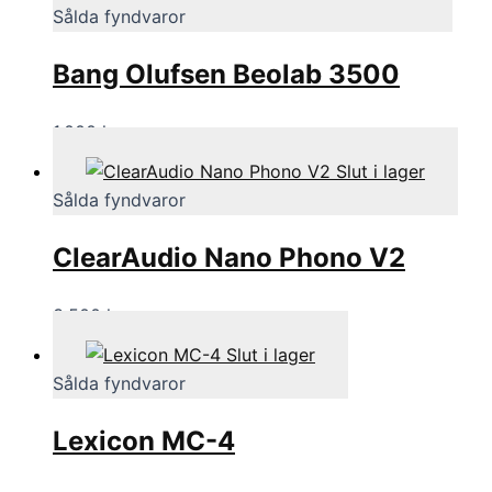
Sålda fyndvaror
Bang Olufsen Beolab 3500
1,000
kr
Slut i lager
Sålda fyndvaror
ClearAudio Nano Phono V2
3,500
kr
Slut i lager
Sålda fyndvaror
Lexicon MC-4