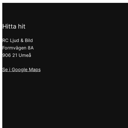
Hitta hit
RC Ljud & Bild
Formvägen 8A
906 21 Umeå
Se i Google Maps