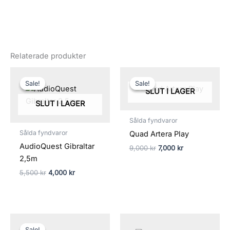
Relaterade produkter
Det
Det
Det
Det
ursprungliga
nuvarande
ursprungliga
nuvarande
Sale!
Sale!
Sale!
Sale!
priset
priset
priset
priset
SLUT I LAGER
var:
är:
var:
är:
SLUT I LAGER
5,500 kr.
4,000 kr.
9,000 kr.
7,000 kr.
Sålda fyndvaror
Sålda fyndvaror
Quad Artera Play
AudioQuest Gibraltar
9,000
kr
7,000
kr
2,5m
5,500
kr
4,000
kr
Det
Det
ursprungliga
nuvarande
Sale!
Sale!