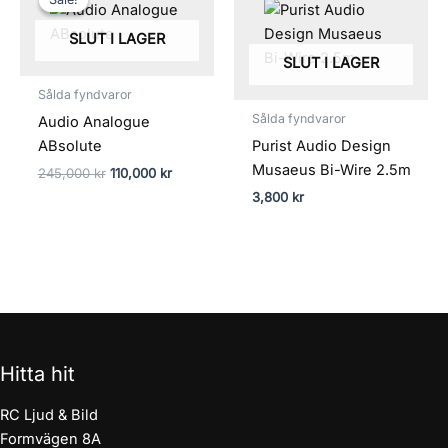
priset
priset
var:
är:
SLUT I LAGER
245,000 kr.
110,000 kr.
SLUT I LAGER
Sålda fyndvaror
Sålda fyndvaror
Audio Analogue
ABsolute
Purist Audio Design
Musaeus Bi-Wire 2.5m
245,000
kr
110,000
kr
3,800
kr
Hitta hit
RC Ljud & Bild
Formvägen 8A