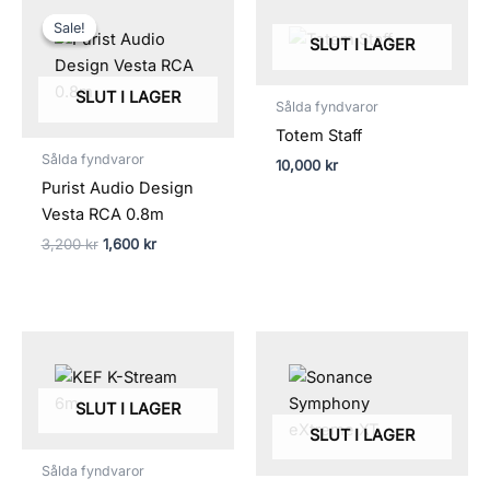
Det
Det
ursprungliga
nuvarande
Sale!
Sale!
priset
priset
SLUT I LAGER
var:
är:
3,200 kr.
1,600 kr.
SLUT I LAGER
Sålda fyndvaror
Totem Staff
Sålda fyndvaror
10,000
kr
Purist Audio Design
Vesta RCA 0.8m
3,200
kr
1,600
kr
SLUT I LAGER
SLUT I LAGER
Sålda fyndvaror