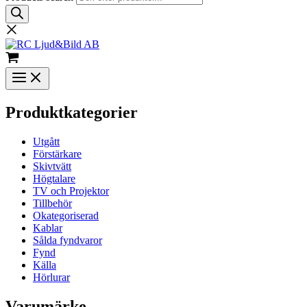
Produktkategorier
Utgått
Förstärkare
Skivtvätt
Högtalare
TV och Projektor
Tillbehör
Okategoriserad
Kablar
Sålda fyndvaror
Fynd
Källa
Hörlurar
Varumärke