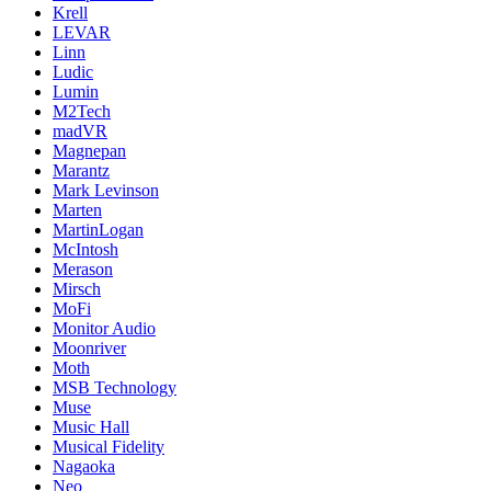
Krell
LEVAR
Linn
Ludic
Lumin
M2Tech
madVR
Magnepan
Marantz
Mark Levinson
Marten
MartinLogan
McIntosh
Merason
Mirsch
MoFi
Monitor Audio
Moonriver
Moth
MSB Technology
Muse
Music Hall
Musical Fidelity
Nagaoka
Neo