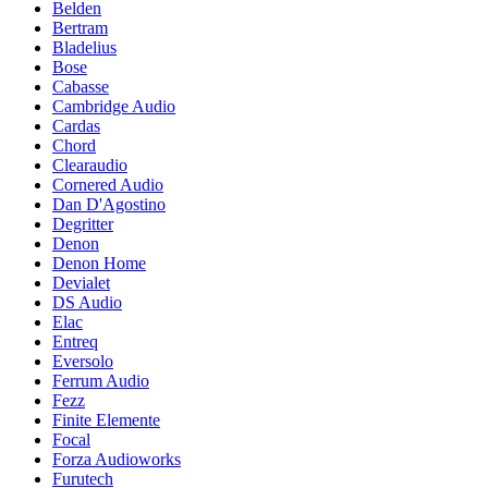
Belden
Bertram
Bladelius
Bose
Cabasse
Cambridge Audio
Cardas
Chord
Clearaudio
Cornered Audio
Dan D'Agostino
Degritter
Denon
Denon Home
Devialet
DS Audio
Elac
Entreq
Eversolo
Ferrum Audio
Fezz
Finite Elemente
Focal
Forza Audioworks
Furutech