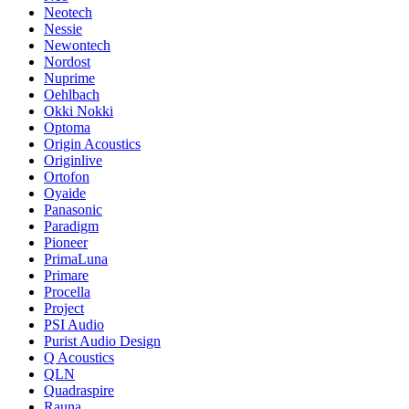
Neotech
Nessie
Newontech
Nordost
Nuprime
Oehlbach
Okki Nokki
Optoma
Origin Acoustics
Originlive
Ortofon
Oyaide
Panasonic
Paradigm
Pioneer
PrimaLuna
Primare
Procella
Project
PSI Audio
Purist Audio Design
Q Acoustics
QLN
Quadraspire
Rauna