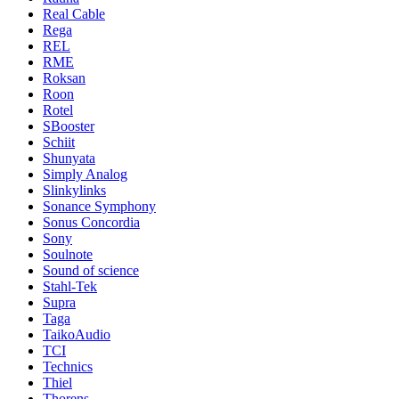
Real Cable
Rega
REL
RME
Roksan
Roon
Rotel
SBooster
Schiit
Shunyata
Simply Analog
Slinkylinks
Sonance Symphony
Sonus Concordia
Sony
Soulnote
Sound of science
Stahl-Tek
Supra
Taga
TaikoAudio
TCI
Technics
Thiel
Thorens