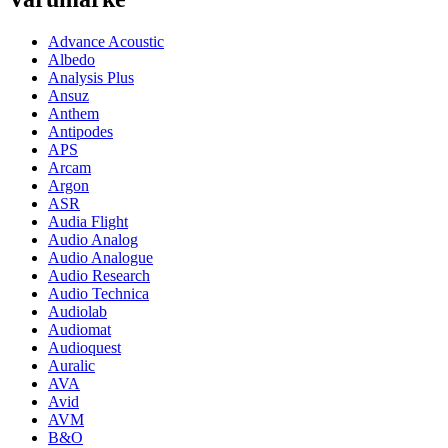
Advance Acoustic
Albedo
Analysis Plus
Ansuz
Anthem
Antipodes
APS
Arcam
Argon
ASR
Audia Flight
Audio Analog
Audio Analogue
Audio Research
Audio Technica
Audiolab
Audiomat
Audioquest
Auralic
AVA
Avid
AVM
B&O