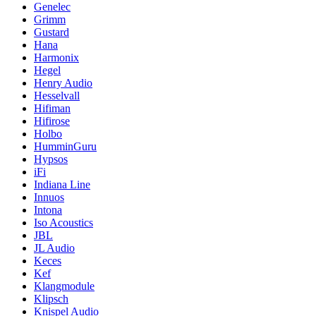
Genelec
Grimm
Gustard
Hana
Harmonix
Hegel
Henry Audio
Hesselvall
Hifiman
Hifirose
Holbo
HumminGuru
Hypsos
iFi
Indiana Line
Innuos
Intona
Iso Acoustics
JBL
JL Audio
Keces
Kef
Klangmodule
Klipsch
Knispel Audio