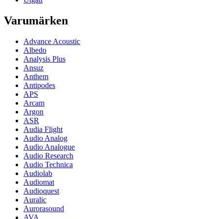
Varumärken
Advance Acoustic
Albedo
Analysis Plus
Ansuz
Anthem
Antipodes
APS
Arcam
Argon
ASR
Audia Flight
Audio Analog
Audio Analogue
Audio Research
Audio Technica
Audiolab
Audiomat
Audioquest
Auralic
Aurorasound
AVA