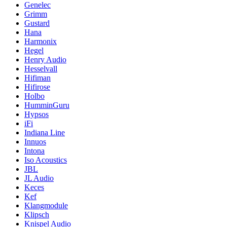
Genelec
Grimm
Gustard
Hana
Harmonix
Hegel
Henry Audio
Hesselvall
Hifiman
Hifirose
Holbo
HumminGuru
Hypsos
iFi
Indiana Line
Innuos
Intona
Iso Acoustics
JBL
JL Audio
Keces
Kef
Klangmodule
Klipsch
Knispel Audio