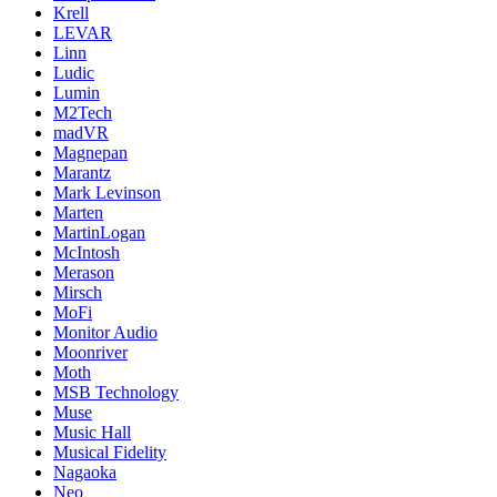
Krell
LEVAR
Linn
Ludic
Lumin
M2Tech
madVR
Magnepan
Marantz
Mark Levinson
Marten
MartinLogan
McIntosh
Merason
Mirsch
MoFi
Monitor Audio
Moonriver
Moth
MSB Technology
Muse
Music Hall
Musical Fidelity
Nagaoka
Neo