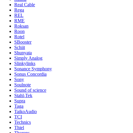
Real Cable
Rega
REL
RME
Roksan
Roon
Rotel
SBooster
Schiit
Shunyata
Simply Analog
Slinkylinks
Sonance Symphony
Sonus Concordia
Sony
Soulnote
Sound of science
Stahl-Tek
Supra
Taga
TaikoAudio
TCI
Technics
Thiel
Thorens