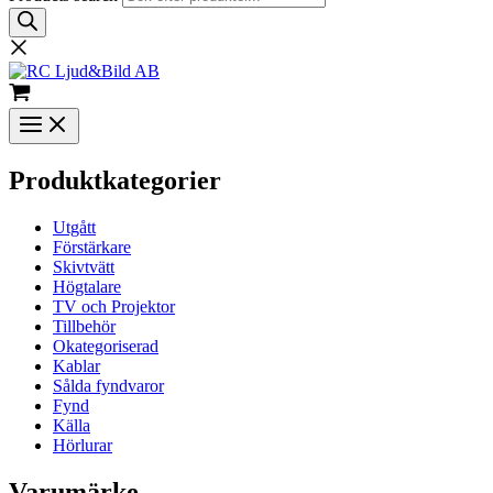
Produktkategorier
Utgått
Förstärkare
Skivtvätt
Högtalare
TV och Projektor
Tillbehör
Okategoriserad
Kablar
Sålda fyndvaror
Fynd
Källa
Hörlurar
Varumärke