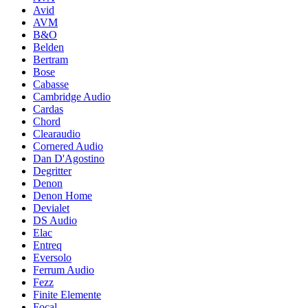
Avid
AVM
B&O
Belden
Bertram
Bose
Cabasse
Cambridge Audio
Cardas
Chord
Clearaudio
Cornered Audio
Dan D'Agostino
Degritter
Denon
Denon Home
Devialet
DS Audio
Elac
Entreq
Eversolo
Ferrum Audio
Fezz
Finite Elemente
Focal