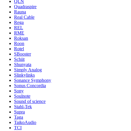
QLN
Quadraspire
Rauna
Real Cable
Rega
REL
RME
Roksan
Roon
Rotel
SBooster
Schiit
Shunyata
Simply Analog
Slinkylinks
Sonance Symphony
Sonus Concordia
Sony
Soulnote
Sound of science
Stahl-Tek
Supra
Taga
TaikoAudio
TCI