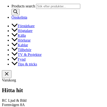
Products search
Önskelista
Förstärkare
Högtalare
Källa
Hörlurar
Kablar
Tillbehör
TV & Projektor
Fynd
Tips & tricks
Varukorg
Hitta hit
RC Ljud & Bild
Formvägen 8A