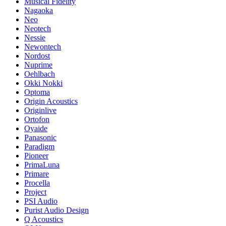
Musical Fidelity
Nagaoka
Neo
Neotech
Nessie
Newontech
Nordost
Nuprime
Oehlbach
Okki Nokki
Optoma
Origin Acoustics
Originlive
Ortofon
Oyaide
Panasonic
Paradigm
Pioneer
PrimaLuna
Primare
Procella
Project
PSI Audio
Purist Audio Design
Q Acoustics