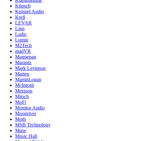
Klangmodule
Klipsch
Knispel Audio
Krell
LEVAR
Linn
Ludic
Lumin
M2Tech
madVR
Magnepan
Marantz
Mark Levinson
Marten
MartinLogan
McIntosh
Merason
Mirsch
MoFi
Monitor Audio
Moonriver
Moth
MSB Technology
Muse
Music Hall