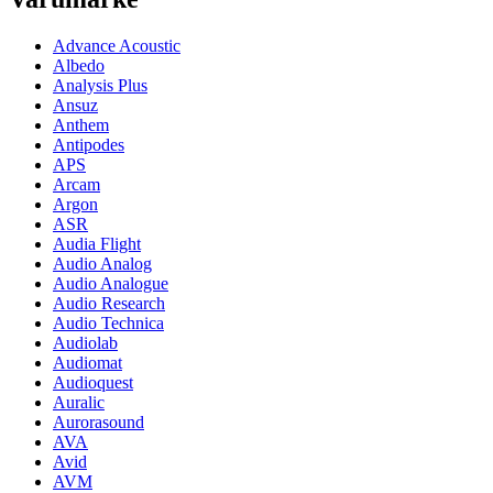
Advance Acoustic
Albedo
Analysis Plus
Ansuz
Anthem
Antipodes
APS
Arcam
Argon
ASR
Audia Flight
Audio Analog
Audio Analogue
Audio Research
Audio Technica
Audiolab
Audiomat
Audioquest
Auralic
Aurorasound
AVA
Avid
AVM