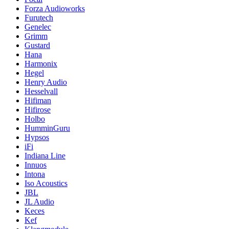
Forza Audioworks
Furutech
Genelec
Grimm
Gustard
Hana
Harmonix
Hegel
Henry Audio
Hesselvall
Hifiman
Hifirose
Holbo
HumminGuru
Hypsos
iFi
Indiana Line
Innuos
Intona
Iso Acoustics
JBL
JL Audio
Keces
Kef