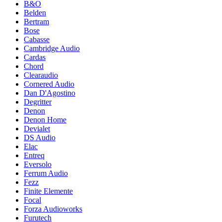
B&O
Belden
Bertram
Bose
Cabasse
Cambridge Audio
Cardas
Chord
Clearaudio
Cornered Audio
Dan D'Agostino
Degritter
Denon
Denon Home
Devialet
DS Audio
Elac
Entreq
Eversolo
Ferrum Audio
Fezz
Finite Elemente
Focal
Forza Audioworks
Furutech