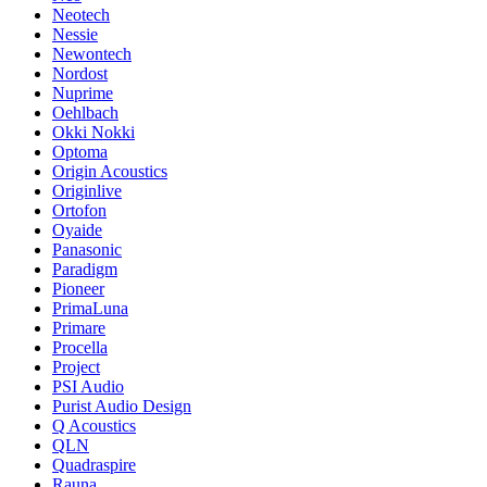
Neotech
Nessie
Newontech
Nordost
Nuprime
Oehlbach
Okki Nokki
Optoma
Origin Acoustics
Originlive
Ortofon
Oyaide
Panasonic
Paradigm
Pioneer
PrimaLuna
Primare
Procella
Project
PSI Audio
Purist Audio Design
Q Acoustics
QLN
Quadraspire
Rauna