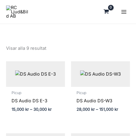
Hoppa
till
innehåll
Visar alla 9 resultat
Prisintervall:
Prisinterva
15,000 kr
28,000 kr
till
till
30,000 kr
151,000 k
Picup
Picup
DS Audio DS E-3
DS Audio DS-W3
15,000
kr
–
30,000
kr
28,000
kr
–
151,000
kr
Prisintervall: