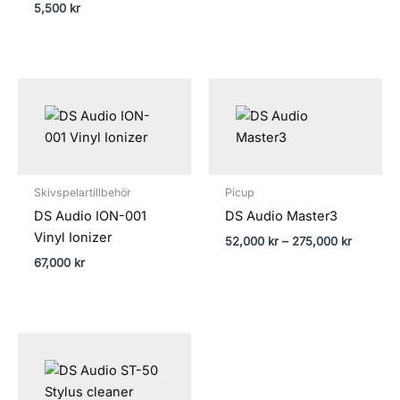
5,500
kr
Prisinterv
52,000 k
till
275,000 
Skivspelartillbehör
Picup
DS Audio ION-001
DS Audio Master3
Vinyl Ionizer
52,000
kr
–
275,000
kr
67,000
kr