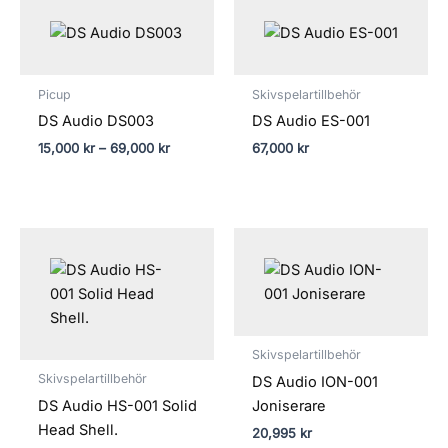
15,000 kr
till
69,000 kr
Picup
Skivspelartillbehör
DS Audio DS003
DS Audio ES-001
15,000
kr
–
69,000
kr
67,000
kr
Skivspelartillbehör
Skivspelartillbehör
DS Audio ION-001
DS Audio HS-001 Solid
Joniserare
Head Shell.
20,995
kr