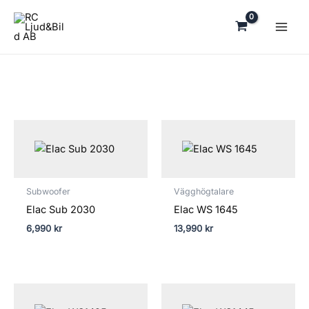
Hoppa
till
innehåll
Subwoofer
Vägghögtalare
Elac Sub 2030
Elac WS 1645
6,990
kr
13,990
kr