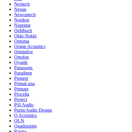
Neotech
Nessie
Newontech
Nordost
Nuprime
Oehlbach
Okki Nokki
Optoma
Origin Acoustics
Originlive
Ortofon
Oyaide
Panasonic
Paradigm
Pioneer
PrimaLuna
Primare
Procella
Project
PSI Audio
Purist Audio Design
Q Acoustics
QLN
Quadraspire
Rauna