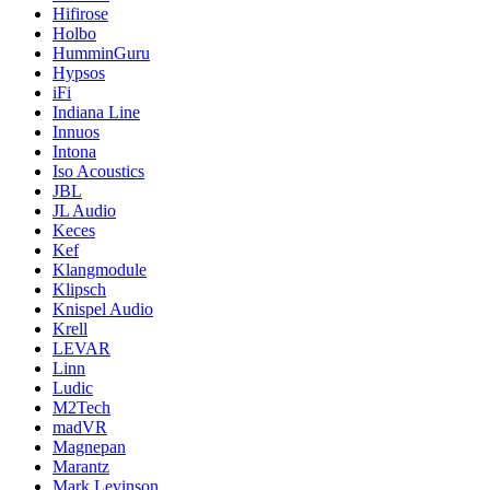
Hifirose
Holbo
HumminGuru
Hypsos
iFi
Indiana Line
Innuos
Intona
Iso Acoustics
JBL
JL Audio
Keces
Kef
Klangmodule
Klipsch
Knispel Audio
Krell
LEVAR
Linn
Ludic
M2Tech
madVR
Magnepan
Marantz
Mark Levinson