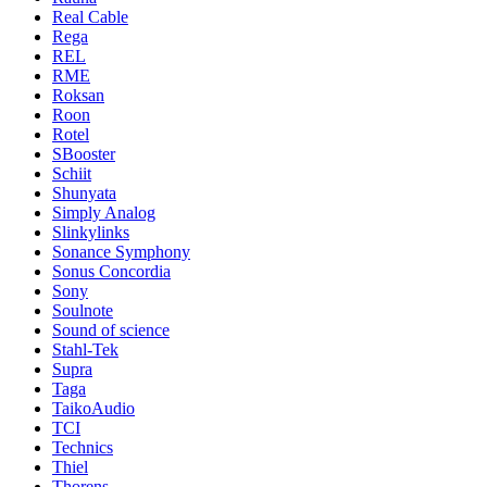
Real Cable
Rega
REL
RME
Roksan
Roon
Rotel
SBooster
Schiit
Shunyata
Simply Analog
Slinkylinks
Sonance Symphony
Sonus Concordia
Sony
Soulnote
Sound of science
Stahl-Tek
Supra
Taga
TaikoAudio
TCI
Technics
Thiel
Thorens