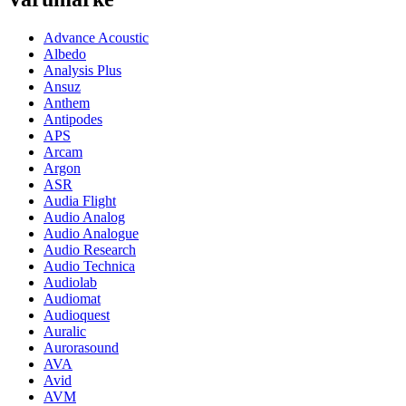
Advance Acoustic
Albedo
Analysis Plus
Ansuz
Anthem
Antipodes
APS
Arcam
Argon
ASR
Audia Flight
Audio Analog
Audio Analogue
Audio Research
Audio Technica
Audiolab
Audiomat
Audioquest
Auralic
Aurorasound
AVA
Avid
AVM