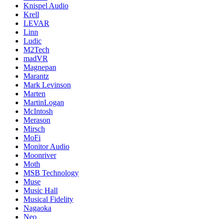
Knispel Audio
Krell
LEVAR
Linn
Ludic
M2Tech
madVR
Magnepan
Marantz
Mark Levinson
Marten
MartinLogan
McIntosh
Merason
Mirsch
MoFi
Monitor Audio
Moonriver
Moth
MSB Technology
Muse
Music Hall
Musical Fidelity
Nagaoka
Neo