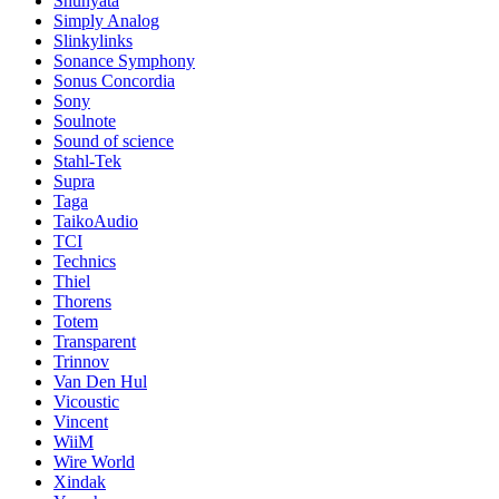
Shunyata
Simply Analog
Slinkylinks
Sonance Symphony
Sonus Concordia
Sony
Soulnote
Sound of science
Stahl-Tek
Supra
Taga
TaikoAudio
TCI
Technics
Thiel
Thorens
Totem
Transparent
Trinnov
Van Den Hul
Vicoustic
Vincent
WiiM
Wire World
Xindak