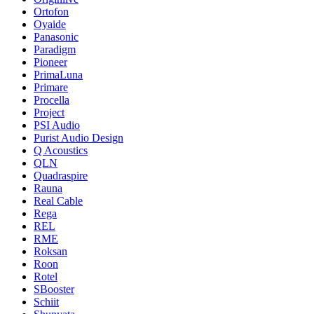
Ortofon
Oyaide
Panasonic
Paradigm
Pioneer
PrimaLuna
Primare
Procella
Project
PSI Audio
Purist Audio Design
Q Acoustics
QLN
Quadraspire
Rauna
Real Cable
Rega
REL
RME
Roksan
Roon
Rotel
SBooster
Schiit