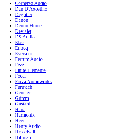
Cornered Audio
Dan D'Agostino
Degritter
Denon
Denon Home
Devialet
DS Audio
Elac
Entreq
Eversolo
Ferrum Audio
Fezz
Finite Elemente
Focal
Forza Audioworks
Furutech
Genelec
Grimm
Gustard
Hana
Harmonix
Hegel
Henry Audio
Hesselvall
Hifiman