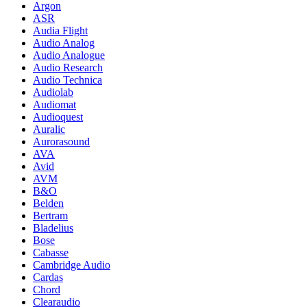
Argon
ASR
Audia Flight
Audio Analog
Audio Analogue
Audio Research
Audio Technica
Audiolab
Audiomat
Audioquest
Auralic
Aurorasound
AVA
Avid
AVM
B&O
Belden
Bertram
Bladelius
Bose
Cabasse
Cambridge Audio
Cardas
Chord
Clearaudio