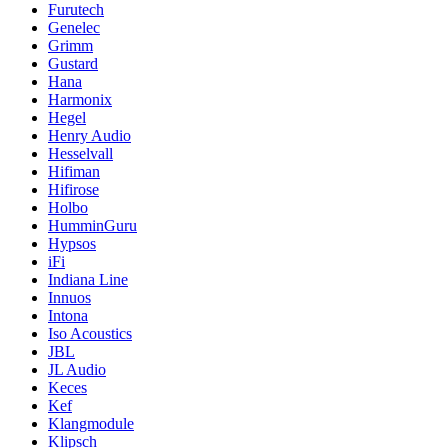
Furutech
Genelec
Grimm
Gustard
Hana
Harmonix
Hegel
Henry Audio
Hesselvall
Hifiman
Hifirose
Holbo
HumminGuru
Hypsos
iFi
Indiana Line
Innuos
Intona
Iso Acoustics
JBL
JL Audio
Keces
Kef
Klangmodule
Klipsch