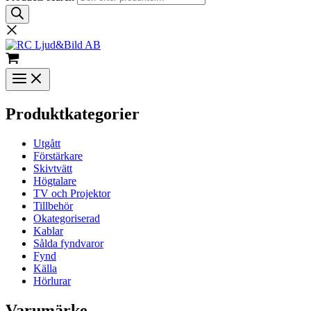
Produktkategorier
Utgått
Förstärkare
Skivtvätt
Högtalare
TV och Projektor
Tillbehör
Okategoriserad
Kablar
Sålda fyndvaror
Fynd
Källa
Hörlurar
Varumärke