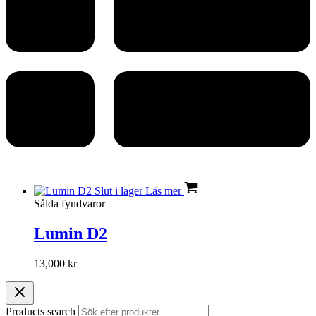
Slut i lager
Läs mer
Sålda fyndvaror
Lumin D2
13,000
kr
Products search