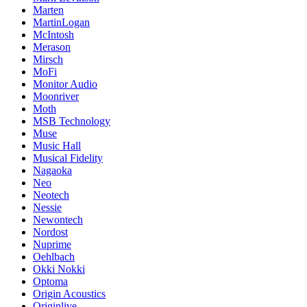
Marten
MartinLogan
McIntosh
Merason
Mirsch
MoFi
Monitor Audio
Moonriver
Moth
MSB Technology
Muse
Music Hall
Musical Fidelity
Nagaoka
Neo
Neotech
Nessie
Newontech
Nordost
Nuprime
Oehlbach
Okki Nokki
Optoma
Origin Acoustics
Originlive