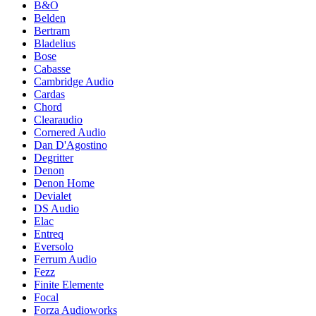
B&O
Belden
Bertram
Bladelius
Bose
Cabasse
Cambridge Audio
Cardas
Chord
Clearaudio
Cornered Audio
Dan D'Agostino
Degritter
Denon
Denon Home
Devialet
DS Audio
Elac
Entreq
Eversolo
Ferrum Audio
Fezz
Finite Elemente
Focal
Forza Audioworks