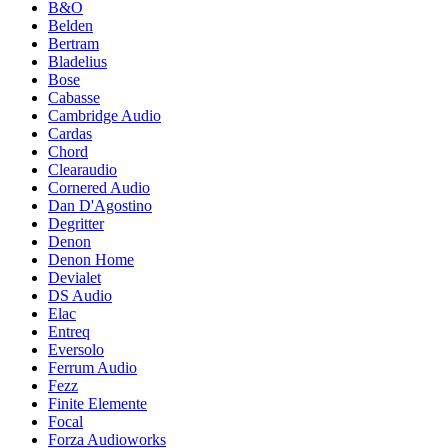
B&O
Belden
Bertram
Bladelius
Bose
Cabasse
Cambridge Audio
Cardas
Chord
Clearaudio
Cornered Audio
Dan D'Agostino
Degritter
Denon
Denon Home
Devialet
DS Audio
Elac
Entreq
Eversolo
Ferrum Audio
Fezz
Finite Elemente
Focal
Forza Audioworks