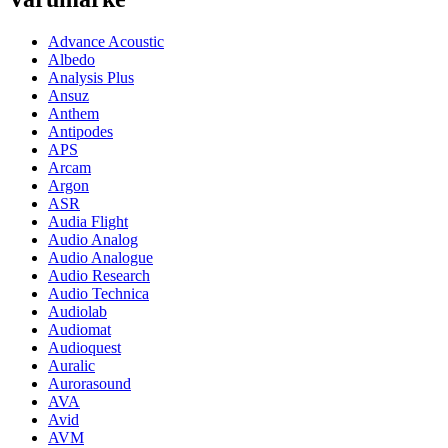
Advance Acoustic
Albedo
Analysis Plus
Ansuz
Anthem
Antipodes
APS
Arcam
Argon
ASR
Audia Flight
Audio Analog
Audio Analogue
Audio Research
Audio Technica
Audiolab
Audiomat
Audioquest
Auralic
Aurorasound
AVA
Avid
AVM