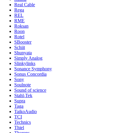
Real Cable
Rega
REL
RME
Roksan
Roon
Rotel
SBooster
Schiit
Shunyata
Simply Analog
Slinkylinks
Sonance Symphony
Sonus Concordia
Sony
Soulnote
Sound of science
Stahl-Tek
Supra
Taga
TaikoAudio
TCI
Technics
Thiel
Thorens