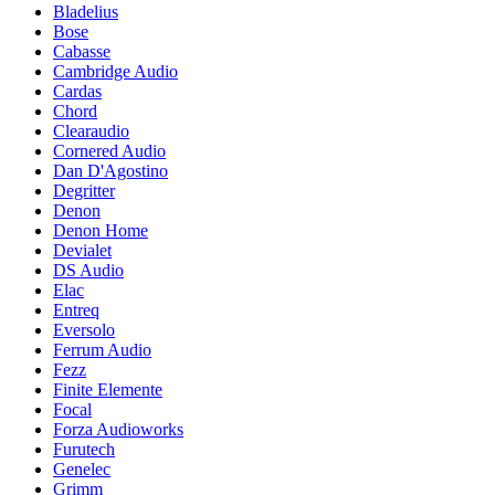
Bladelius
Bose
Cabasse
Cambridge Audio
Cardas
Chord
Clearaudio
Cornered Audio
Dan D'Agostino
Degritter
Denon
Denon Home
Devialet
DS Audio
Elac
Entreq
Eversolo
Ferrum Audio
Fezz
Finite Elemente
Focal
Forza Audioworks
Furutech
Genelec
Grimm