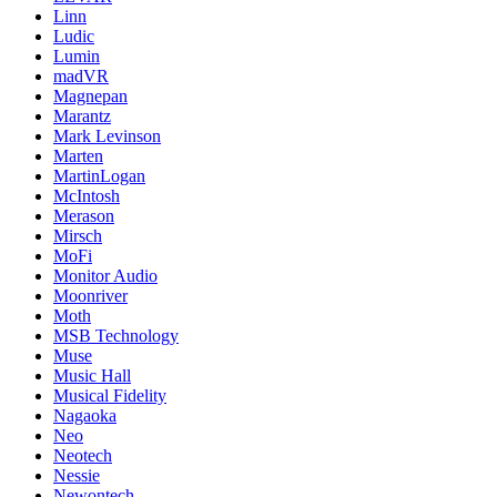
Linn
Ludic
Lumin
madVR
Magnepan
Marantz
Mark Levinson
Marten
MartinLogan
McIntosh
Merason
Mirsch
MoFi
Monitor Audio
Moonriver
Moth
MSB Technology
Muse
Music Hall
Musical Fidelity
Nagaoka
Neo
Neotech
Nessie
Newontech