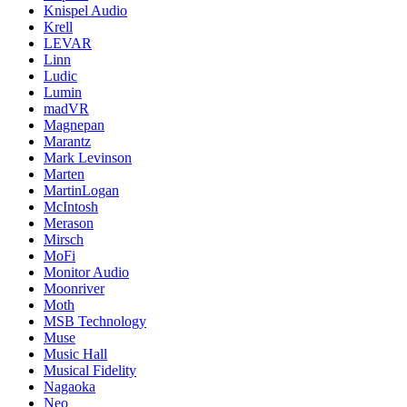
Knispel Audio
Krell
LEVAR
Linn
Ludic
Lumin
madVR
Magnepan
Marantz
Mark Levinson
Marten
MartinLogan
McIntosh
Merason
Mirsch
MoFi
Monitor Audio
Moonriver
Moth
MSB Technology
Muse
Music Hall
Musical Fidelity
Nagaoka
Neo