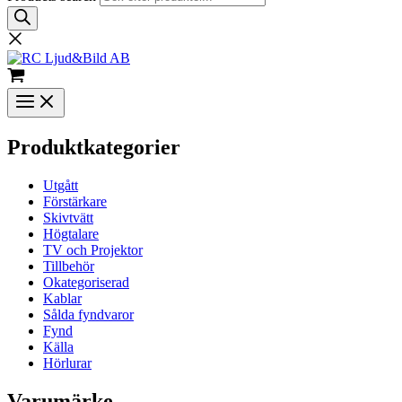
Produktkategorier
Utgått
Förstärkare
Skivtvätt
Högtalare
TV och Projektor
Tillbehör
Okategoriserad
Kablar
Sålda fyndvaror
Fynd
Källa
Hörlurar
Varumärke