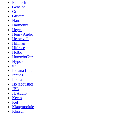
Furutech
Genelec
Grimm
Gustard
Hana
Harmonix
Hegel
Henry Audio
Hesselvall
Hifiman
Hifirose
Holbo
HumminGuru
Hypsos
iFi
Indiana Line
Innuos
Intona
Iso Acoustics
JBL
JL Audio
Keces
Kef
Klangmodule
Klipsch