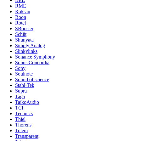
REL
RME
Roksan
Roon
Rotel
SBooster
Schiit
Shunyata
Simply Analog
Slinkylinks
Sonance Symphony
Sonus Concordia
Sony
Soulnote
Sound of science
Stahl-Tek
Supra
Taga
TaikoAudio
TCI
Technics
Thiel
Thorens
Totem
Transparent