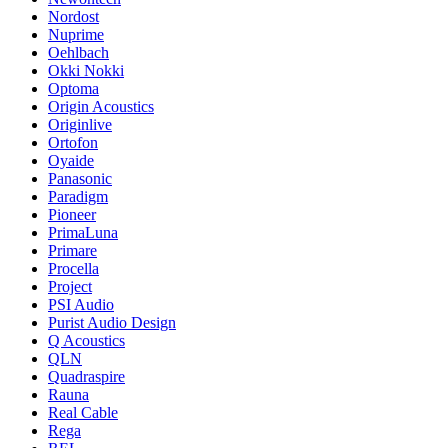
Nordost
Nuprime
Oehlbach
Okki Nokki
Optoma
Origin Acoustics
Originlive
Ortofon
Oyaide
Panasonic
Paradigm
Pioneer
PrimaLuna
Primare
Procella
Project
PSI Audio
Purist Audio Design
Q Acoustics
QLN
Quadraspire
Rauna
Real Cable
Rega