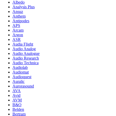
Albedo
Analysis Plus
Ansuz
Anthem
Antipodes
APS
Arcam
Argon
ASR
Audia Flight
Audio Analog
Audio Analogue
Audio Research
Audio Technica
Audiolab
Audiomat
Audioquest
Auralic
Aurorasound
AVA
Avid
AVM
B&O
Belden
Bertram