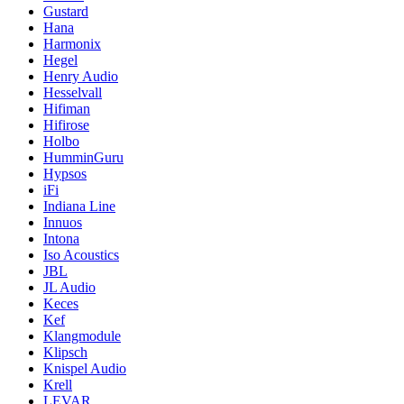
Gustard
Hana
Harmonix
Hegel
Henry Audio
Hesselvall
Hifiman
Hifirose
Holbo
HumminGuru
Hypsos
iFi
Indiana Line
Innuos
Intona
Iso Acoustics
JBL
JL Audio
Keces
Kef
Klangmodule
Klipsch
Knispel Audio
Krell
LEVAR