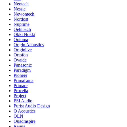
Neotech
Nessie
Newontech
Nordost
Nuprime
Oehlbach
Okki Nokki
Optoma
Origin Acoustics
Originlive
Ortofon
Oyaide
Panasonic
Paradigm
Pioneer
PrimaLuna
Primare
Procella
Project
PSI Audio
Purist Audio Design
Q Acoustics
QLN
Quadraspire
Rauna