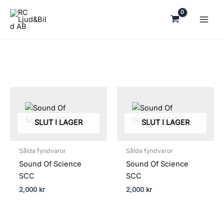
Hoppa
till
innehåll
SLUT I LAGER
SLUT I LAGER
Sålda fyndvaror
Sålda fyndvaror
Sound Of Science
Sound Of Science
SCC
SCC
2,000
kr
2,000
kr