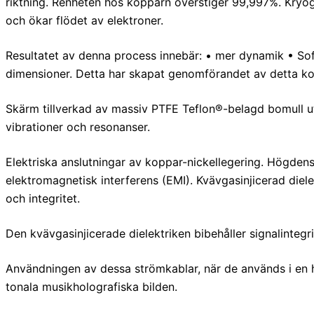
riktning. Renheten hos kopparn överstiger 99,997%. Kryog
och ökar flödet av elektroner.
Resultatet av denna process innebär: • mer dynamik • So
dimensioner. Detta har skapat genomförandet av detta k
Skärm tillverkad av massiv PTFE Teflon®-belagd bomull u
vibrationer och resonanser.
Elektriska anslutningar av koppar-nickellegering. Högdens
elektromagnetisk interferens (EMI). Kvävgasinjicerad diele
och integritet.
Den kvävgasinjicerade dielektriken bibehåller signalintegrite
Användningen av dessa strömkablar, när de används i en hom
tonala musikholografiska bilden.