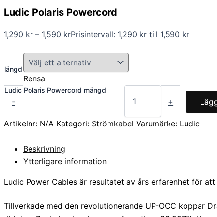
Ludic Polaris Powercord
1,290
kr
–
1,590
kr
Prisintervall: 1,290 kr till 1,590 kr
längd
Rensa
Ludic Polaris Powercord mängd
-
+
Lägg
Artikelnr:
N/A
Kategori:
Strömkabel
Varumärke:
Ludic
Beskrivning
Ytterligare information
Ludic Power Cables är resultatet av års erfarenhet för att
Tillverkade med den revolutionerande UP-OCC koppar Draw