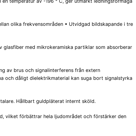
d en temperatur av -196 ° C, ger utmärkt ledningsförmåga
llan olika frekvensområden • Utvidgad bildskapande i tre
v glasfiber med mikrokeramiska partiklar som absorberar
ng av brus och signalinterferens från extern
a och dåligt dielektrikmaterial kan suga bort signalstyrka
talare. Hållbart guldpläterat internt sköld.
, vilket förbättrar hela ljudområdet och förstärker den