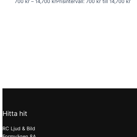
700
kr
–
14,700
kr
Prisintervall: 700 kr till 14,700 kr
Hitta hit
RC Ljud & Bild
Formvägen 8A