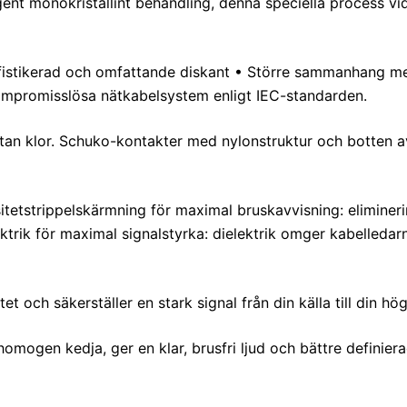
ent monokristallint behandling, denna speciella process vi
fistikerad och omfattande diskant • Större sammanhang me
ompromisslösa nätkabelsystem enligt IEC-standarden.
tan klor. Schuko-kontakter med nylonstruktur och botten a
itetstrippelskärmning för maximal bruskavvisning: elimineri
ktrik för maximal signalstyrka: dielektrik omger kabelledarn
t och säkerställer en stark signal från din källa till din hög
ogen kedja, ger en klar, brusfri ljud och bättre definierad