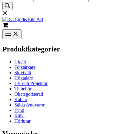
Produktkategorier
Utgått
Förstärkare
Skivtvätt
Högtalare
TV och Projektor
Tillbehör
Okategoriserad
Kablar
Sålda fyndvaror
Fynd
Källa
Hörlurar
Varumärke