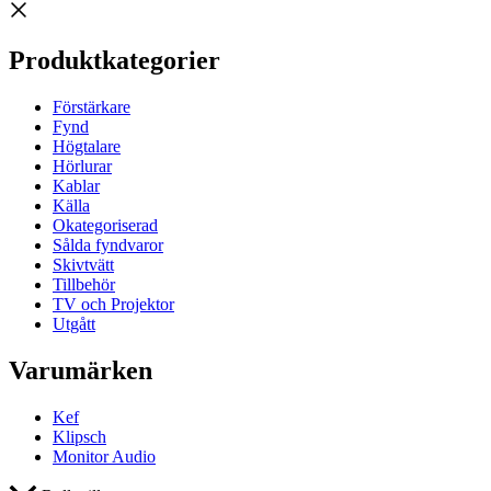
Produktkategorier
Förstärkare
Fynd
Högtalare
Hörlurar
Kablar
Källa
Okategoriserad
Sålda fyndvaror
Skivtvätt
Tillbehör
TV och Projektor
Utgått
Varumärken
Kef
Klipsch
Monitor Audio