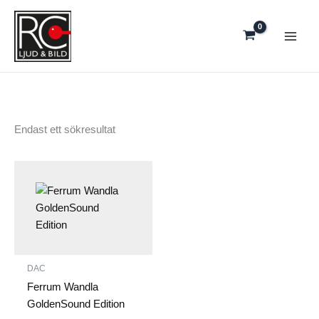
Hoppa
till
innehåll
Endast ett sökresultat
DAC
Ferrum Wandla
GoldenSound Edition