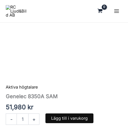
Hoppa
till
innehåll
Genelec
8350A
SAM
mängd
Aktiva högtalare
Genelec 8350A SAM
51,980
kr
Lägg till i varukorg
-
+