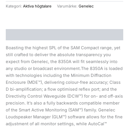
Kategori:
Aktiva högtalare
Varumärke:
Genelec
Beskrivning
Boasting the highest SPL of the SAM Compact range, yet
still crafted to deliver the absolute transparency you
expect from Genelec, the 8350A will fit seamlessly into
any studio or broadcast environment.The 8350A is loaded
with technologies including the Minimum Diffraction
Enclosure (MDE™), delivering colour-free accuracy; Class
D bi-amplification; a flow optimised reflex port; and the
Directivity Control Waveguide (DCW™) for on- and off-axis
precision. It’s also a fully backwards compatible member
of the Smart Active Monitoring (SAM™) family. Genelec
Loudspeaker Manager (GLM™) software allows for the fine
adjustment of all monitor settings, while AutoCal™