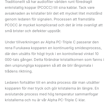
Traditionellt så har audiofiler världen runt föredragit
enkristallig koppar (PCOCC) till sina kablar. Tack vare
avsaknaden av kristaller blir det ett mycket litet motstånd
genom ledaren för signalen. Processen att framställa
PCOCC är mycket komplicerad och det är inte ovanligt att
små brister och defekter uppstår.
Under tillverkningen av Alpha PC-Triple C passerar den
rena Furukawa kopparen en kontinuerlig smidesprocess,
där den utsätts för högt tryck i en kontrollerad vinkel 10
000-tals gånger. Detta förändrar kristallkornen som fanns i
den ursprungliga kopparen så att de blir långsmala i
trådens riktning.
Ledaren fortsätter till en andra process där man utsätter
kopparen för mer tryck och gör kristalerna än längre. En
avslutande process med hög temperatur sammanfogar
kristallerna och nu är vår Alpha PC-Triple C klar.