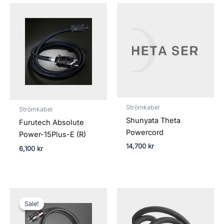
Strömkabel
Strömkabel
Shunyata Theta
Furutech Absolute
Powercord
Power-15Plus-E (R)
14,700
kr
6,100
kr
Det
Det
Prisinterval
ursprungliga
nuvarande
5,100 kr
Sale!
Sale!
priset
priset
till
var:
är:
132,300 kr