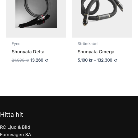
21,000 kr.
13,260 kr.
Fynd
Strömkabel
Shunyata Delta
Shunyata Omega
21,000
kr
13,260
kr
5,100
kr
–
132,300
kr
Hitta hit
RC Ljud & Bild
Formvägen 8A