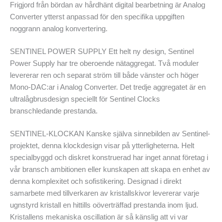
Frigjord från bördan av hårdhänt digital bearbetning är Analog
Converter ytterst anpassad för den specifika uppgiften
noggrann analog konvertering.
SENTINEL POWER SUPPLY Ett helt ny design, Sentinel
Power Supply har tre oberoende nätaggregat. Två moduler
levererar ren och separat ström till både vänster och höger
Mono-DAC:ar i Analog Converter. Det tredje aggregatet är en
ultralågbrusdesign speciellt för Sentinel Clocks
branschledande prestanda.
SENTINEL-KLOCKAN Kanske själva sinnebilden av Sentinel-
projektet, denna klockdesign visar på ytterligheterna. Helt
specialbyggd och diskret konstruerad har inget annat företag i
vår bransch ambitionen eller kunskapen att skapa en enhet av
denna komplexitet och sofistikering. Designad i direkt
samarbete med tillverkaren av kristallskivor levererar varje
ugnstyrd kristall en hittills oöverträffad prestanda inom ljud.
Kristallens mekaniska oscillation är så känslig att vi var