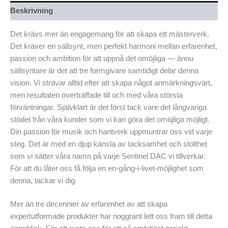
Beskrivning
Det krävs mer än engagemang för att skapa ett mästerverk.
Det kräver en sällsynt, men perfekt harmoni mellan erfarenhet,
passion och ambition för att uppnå det omöjliga — ännu
sällsyntare är det att tre formgivare samtidigt delar denna
vision. Vi strävar alltid efter att skapa något anmärkningsvärt,
men resultaten överträffade till och med våra största
förväntningar. Självklart är det först tack vare det långvariga
stödet från våra kunder som vi kan göra det omöjliga möjligt.
Din passion för musik och hantverk uppmuntrar oss vid varje
steg. Det är med en djup känsla av tacksamhet och stolthet
som vi sätter våra namn på varje Sentinel DAC vi tillverkar.
För att du låter oss få följa en en-gång-i-livet-möjlighet som
denna, tackar vi dig.
Mer än tre decennier av erfarenhet av att skapa
expertutformade produkter har noggrant lett oss fram till detta