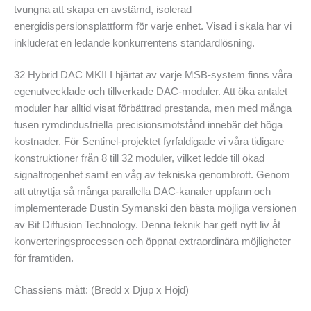
tvungna att skapa en avstämd, isolerad
energidispersionsplattform för varje enhet. Visad i skala har vi
inkluderat en ledande konkurrentens standardlösning.
32 Hybrid DAC MKII I hjärtat av varje MSB-system finns våra
egenutvecklade och tillverkade DAC‑moduler. Att öka antalet
moduler har alltid visat förbättrad prestanda, men med många
tusen rymdindustriella precisionsmotstånd innebär det höga
kostnader. För Sentinel‑projektet fyrfaldigade vi våra tidigare
konstruktioner från 8 till 32 moduler, vilket ledde till ökad
signaltrogenhet samt en våg av tekniska genombrott. Genom
att utnyttja så många parallella DAC‑kanaler uppfann och
implementerade Dustin Symanski den bästa möjliga versionen
av Bit Diffusion Technology. Denna teknik har gett nytt liv åt
konverteringsprocessen och öppnat extraordinära möjligheter
för framtiden.
Chassiens mått: (Bredd x Djup x Höjd)