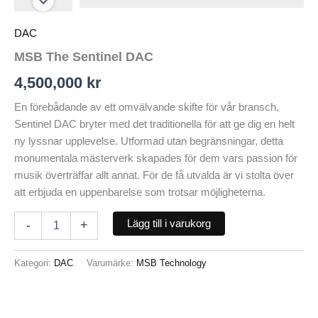
DAC
MSB The Sentinel DAC
4,500,000
kr
En förebådande av ett omvälvande skifte för vår bransch,
Sentinel DAC bryter med det traditionella för att ge dig en helt
ny lyssnar upplevelse. Utformad utan begränsningar, detta
monumentala mästerverk skapades för dem vars passion för
musik överträffar allt annat. För de få utvalda är vi stolta över
att erbjuda en uppenbarelse som trotsar möjligheterna.
Lägg till i varukorg
-
+
Kategori:
DAC
Varumärke:
MSB Technology