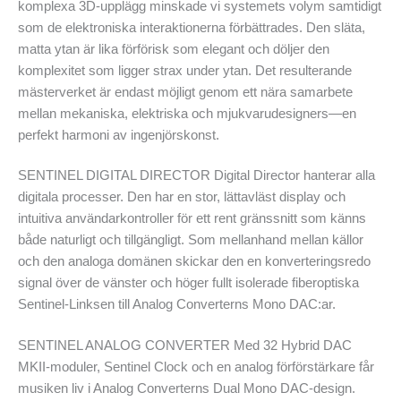
komplexa 3D-upplägg minskade vi systemets volym samtidigt
som de elektroniska interaktionerna förbättrades. Den släta,
matta ytan är lika förförisk som elegant och döljer den
komplexitet som ligger strax under ytan. Det resulterande
mästerverket är endast möjligt genom ett nära samarbete
mellan mekaniska, elektriska och mjukvarudesigners—en
perfekt harmoni av ingenjörskonst.
SENTINEL DIGITAL DIRECTOR Digital Director hanterar alla
digitala processer. Den har en stor, lättavläst display och
intuitiva användarkontroller för ett rent gränssnitt som känns
både naturligt och tillgängligt. Som mellanhand mellan källor
och den analoga domänen skickar den en konverteringsredo
signal över de vänster och höger fullt isolerade fiberoptiska
Sentinel-Linksen till Analog Converterns Mono DAC:ar.
SENTINEL ANALOG CONVERTER Med 32 Hybrid DAC
MKII-moduler, Sentinel Clock och en analog förförstärkare får
musiken liv i Analog Converterns Dual Mono DAC-design.