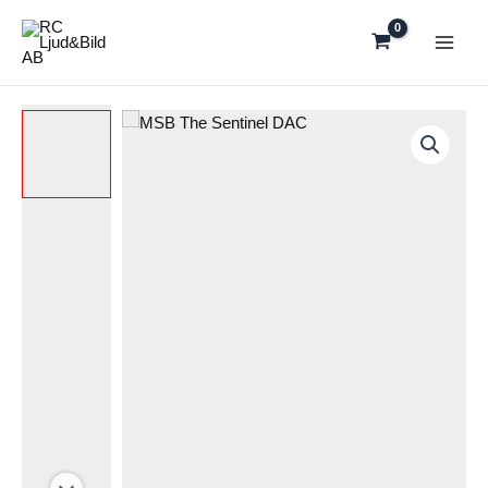
Hoppa
till
innehåll
MSB
The
Sentinel
DAC
mängd